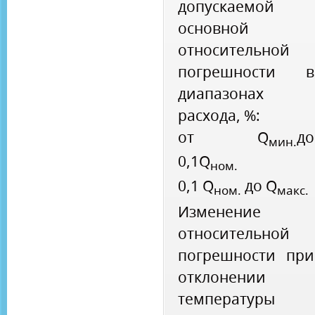
допускаемой
основной
относительной
погрешности в
диапазонах
расхода, %:
от Q
до
мин.
0,1Q
ном.
0,1 Q
до Q
ном.
макс.
Изменение
относительной
погрешности при
отклонении
температуры