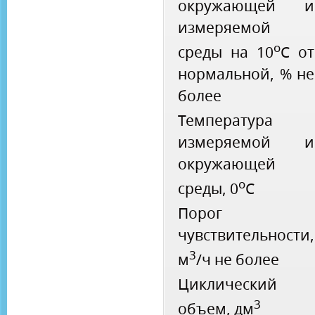
окружающей и
измеряемой
o
среды на 10
С от
нормальной, % не
более
Температура
измеряемой и
окружающей
o
среды, 0
С
Порог
чувствительности,
3
м
/ч не более
Циклический
3
объем, дм