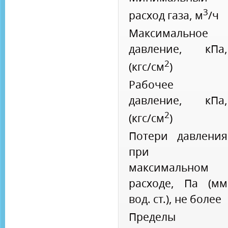
3
расход газа, м
/ч
Максимальное
давление, кПа,
2
(кгс/см
)
Рабочее
давление, кПа,
2
(кгс/см
)
Потери давления
при
максимальном
расходе, Па (мм
вод. ст.), не более
Пределы