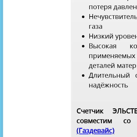
потеря давле
Нечувствите
газа
Низкий урове
Высокая ко
применяемы
деталей мате
Длительный 
надёжность
Счетчик ЭЛЬС
совместим с
(Газдевайс)