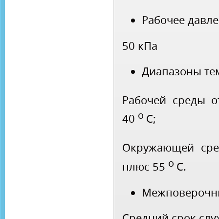
Рабочее давле
50 кПа
Диапазоны те
Рабочей среды 
о
40
С;
Окружающей ср
о
плюс 55
С.
Межповерочны
Средний срок слу