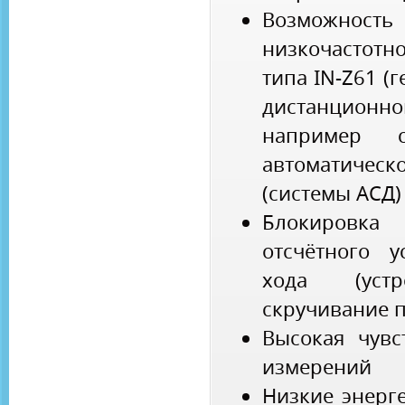
Возможност
низкочастот
типа IN-Z61 (
дистанцион
например 
автоматиче
(системы АСД)
Блокиров
отсчётного у
хода (устр
скручивание п
Высокая чувс
измерений
Низкие энерг