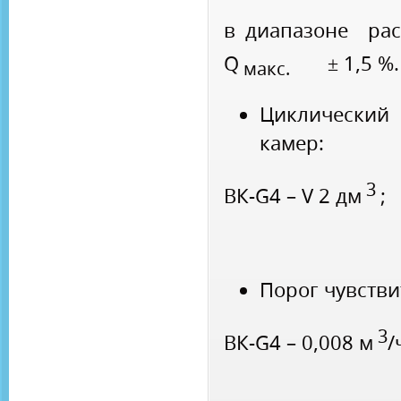
в диапазоне ра
Q
± 1,5 %.
макс.
Циклический
камер:
3
ВК-G4 – V 2 дм
;
Порог чувстви
3
ВК-G4 – 0,008 м
/