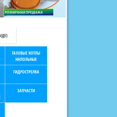
продаж (берем всю
наскольких дней в любой
бухгалтерию "на себя")
город РФ через транспорт
компанию.
ИДЕО
ГАЗОВЫЕ КОТЛЫ
НАПОЛЬНЫЕ
ГИДРОСТРЕЛКА
ЗАПЧАСТИ
Е