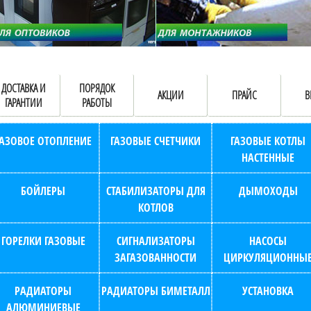
ДОСТАВКА И
ПОРЯДОК
АКЦИИ
ПРАЙС
В
ГАРАНТИИ
РАБОТЫ
ГАЗОВОЕ ОТОПЛЕНИЕ
ГАЗОВЫЕ СЧЕТЧИКИ
ГАЗОВЫЕ КОТЛЫ
НАСТЕННЫЕ
БОЙЛЕРЫ
СТАБИЛИЗАТОРЫ ДЛЯ
ДЫМОХОДЫ
КОТЛОВ
ГОРЕЛКИ ГАЗОВЫЕ
СИГНАЛИЗАТОРЫ
НАСОСЫ
ЗАГАЗОВАННОСТИ
ЦИРКУЛЯЦИОННЫ
РАДИАТОРЫ
РАДИАТОРЫ БИМЕТАЛЛ
УСТАНОВКА
АЛЮМИНИЕВЫЕ