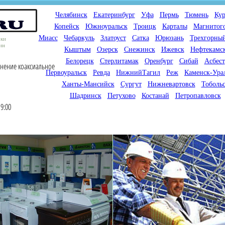
Челябинск
Екатеринбург
Уфа
Пермь
Тюмень
Кур
Копейск
Южноуральск
Троицк
Карталы
Магнитог
Миасс
Чебаркуль
Златоуст
Сатка
Юрюзань
Трехгорны
оки
ин
Кыштым
Озерск
Снежинск
Ижевск
Нефтекамс
Белорецк
Стерлитамак
Оренбург
Сибай
Асбест
инение коаксиальное
Первоуральск
Ревда
НижнийТагил
Реж
Каменск-Ура
Ханты-Мансийск
Сургут
Нижневартовск
Тоболь
Шадринск
Петухово
Костанай
Петропавловск
9:00
Мы продаем газовые котлы
Мы специализируемся на
для отопления,
снабжении магазинов
водонагреватели, счетчики
газового оборудования.
газа с доставкой по городам
Предлагаем полный
России и Казахстана
ассортимент товара для
открытия магазина газового
оборудования в Вашем
городе. Мы знаем что будет
продаваться.