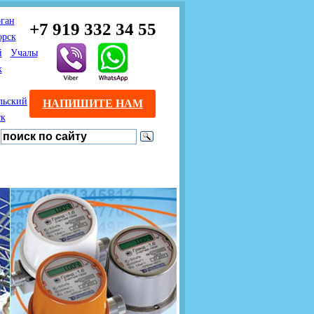
ган
+7 919 332 34 55
орск
й
Учалы
к
льский
НАПИШИТЕ НАМ
ск
Предлагаем взаимовыгодное
Продажа розничным
сотрудничество
покупателям с доставкой
монтажникам газового
Если Вы розничный
оборудования.
Если Вы
покупатель и хотите
занимаетесь установкой
существенно сэкономить, 
газового оборудования, мы
закажите нужный товар на
предлагаем Вам оптовые
этом сайте по дешевой
цены и документарное
интернет - цене. Мы дост
сопровождение Ваших
Вашу заявку в течение