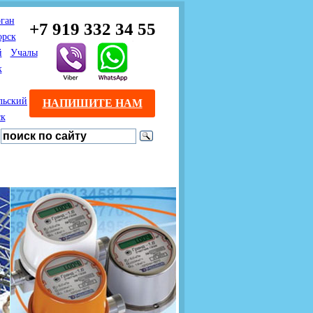
ган
+7 919 332 34 55
орск
й
Учалы
к
льский
НАПИШИТЕ НАМ
ск
Предлагаем взаимовыгодное
Продажа розничным
сотрудничество
покупателям с доставкой
монтажникам газового
Если Вы розничный
оборудования.
Если Вы
покупатель и хотите
занимаетесь установкой
существенно сэкономить, 
газового оборудования, мы
закажите нужный товар на
предлагаем Вам оптовые
этом сайте по дешевой
цены и документарное
интернет - цене. Мы дост
сопровождение Ваших
Вашу заявку в течение