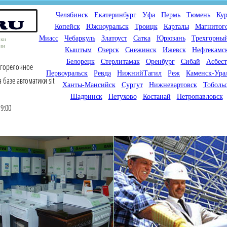
Челябинск
Екатеринбург
Уфа
Пермь
Тюмень
Кур
Копейск
Южноуральск
Троицк
Карталы
Магнитог
Миасс
Чебаркуль
Златоуст
Сатка
Юрюзань
Трехгорны
оки
ин
Кыштым
Озерск
Снежинск
Ижевск
Нефтекамс
Белорецк
Стерлитамак
Оренбург
Сибай
Асбест
огорелочное
Первоуральск
Ревда
НижнийТагил
Реж
Каменск-Ура
 базе автоматики sit
Ханты-Мансийск
Сургут
Нижневартовск
Тоболь
Шадринск
Петухово
Костанай
Петропавловск
9:00
Мы продаем газовые котлы
Мы специализируемся на
для отопления,
снабжении магазинов
водонагреватели, счетчики
газового оборудования.
газа с доставкой по городам
Предлагаем полный
России и Казахстана
ассортимент товара для
открытия магазина газового
оборудования в Вашем
городе. Мы знаем что будет
продаваться.