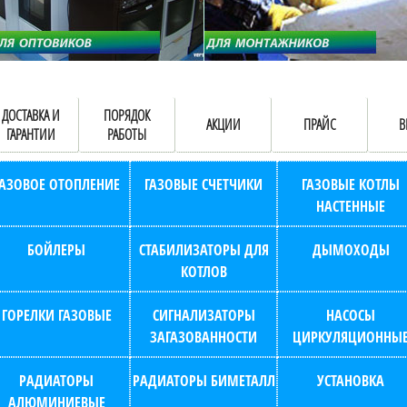
ДОСТАВКА И
ПОРЯДОК
АКЦИИ
ПРАЙС
В
ГАРАНТИИ
РАБОТЫ
ГАЗОВОЕ ОТОПЛЕНИЕ
ГАЗОВЫЕ СЧЕТЧИКИ
ГАЗОВЫЕ КОТЛЫ
НАСТЕННЫЕ
БОЙЛЕРЫ
СТАБИЛИЗАТОРЫ ДЛЯ
ДЫМОХОДЫ
КОТЛОВ
ГОРЕЛКИ ГАЗОВЫЕ
СИГНАЛИЗАТОРЫ
НАСОСЫ
ЗАГАЗОВАННОСТИ
ЦИРКУЛЯЦИОННЫ
РАДИАТОРЫ
РАДИАТОРЫ БИМЕТАЛЛ
УСТАНОВКА
АЛЮМИНИЕВЫЕ