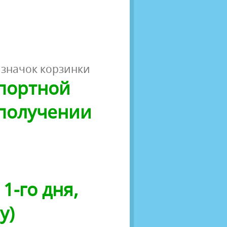
 значок корзинки
спортной
 получении
1-го дня,
у)