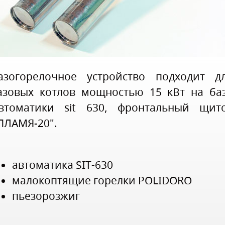
азогорелочное устройство подходит д
азовых котлов мощностью 15 кВт на ба
втоматики sit 630, фронтальный щит
ПЛАМЯ-20".
автоматика SIT-630
малокоптящие горелки POLIDORO
пьезорозжиг