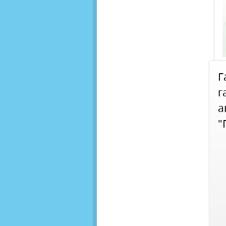
Г
г
а
"