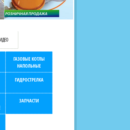
продаж (берем всю
наскольких дней в любой
бухгалтерию "на себя")
город РФ через транспорт
компанию.
ИДЕО
ГАЗОВЫЕ КОТЛЫ
НАПОЛЬНЫЕ
ГИДРОСТРЕЛКА
ЗАПЧАСТИ
Е