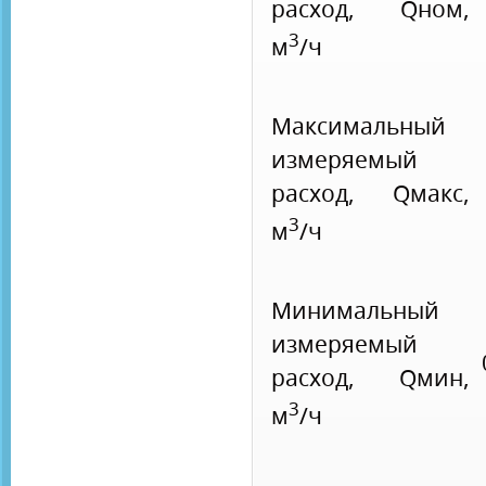
расход, Qном,
3
м
/ч
Максимальный
измеряемый
расход, Qмакс,
3
м
/ч
Минимальный
измеряемый
расход, Qмин,
3
м
/ч