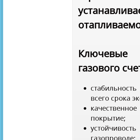
устанавли
отапливаем
Ключевые
газового сче
стабильност
всего срока э
качественн
покрытие;
устойчивость
газопроводе;