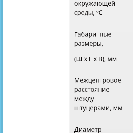
окружающей
среды, °С
Габаритные
размеры,
(Ш х Г х В), мм
Межцентровое
расстояние
между
штуцерами, мм
Диаметр