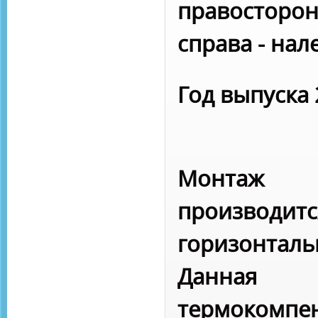
правосторон
справа - нал
Год выпуска 
Монтаж
производ
горизонталь
Данная 
термокомпе