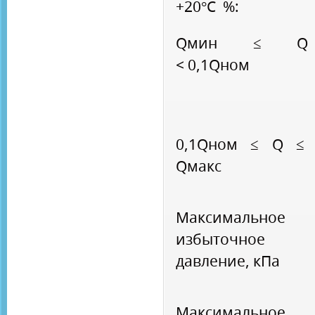
+20°С %:
Qмин ≤ Q
< 0,1Qном
0,1Qном ≤ Q ≤
Qмакс
Максимальное
избыточное
давление, кПа
Максимальное