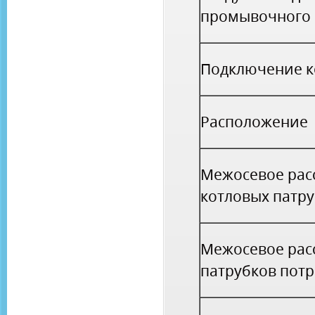
промывочного
Подключение к
Расположение
Межосевое рас
котловых патр
Межосевое рас
патрубков пот