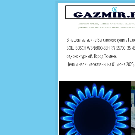
газовые котлы, плиты, счетчики, колон
розничные магазины и интернет-магаз
В нашем магазине Вы сможете купить Газ
БОШ BOSCH WBN6000-35H RN S5700, 35 кВт
одноконтурный. Город Тюмень
Цена и наличие указаны на 01 июня 2025, 