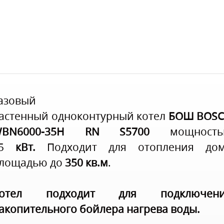
азовый
астенный одноконтурный котел
БОШ BOS
BN6000-35H RN S5700
мощность
5
кВт.
Подходит для отопления до
лощадью до
350 кв.м
.
отел подходит для подключени
акопительного бойлера нагрева воды.