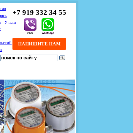
ган
+7 919 332 34 55
орск
й
Учалы
к
льский
НАПИШИТЕ НАМ
ск
Предлагаем взаимовыгодное
Продажа розничным
сотрудничество
покупателям с доставкой
монтажникам газового
Если Вы розничный
оборудования.
Если Вы
покупатель и хотите
занимаетесь установкой
существенно сэкономить, 
газового оборудования, мы
закажите нужный товар на
предлагаем Вам оптовые
этом сайте по дешевой
цены и документарное
интернет - цене. Мы дост
сопровождение Ваших
Вашу заявку в течение