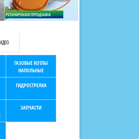
продаж (берем всю
наскольких дней в любой
бухгалтерию "на себя")
город РФ через транспорт
компанию.
ИДЕО
ГАЗОВЫЕ КОТЛЫ
НАПОЛЬНЫЕ
ГИДРОСТРЕЛКА
ЗАПЧАСТИ
Е