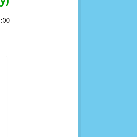
у)
:00