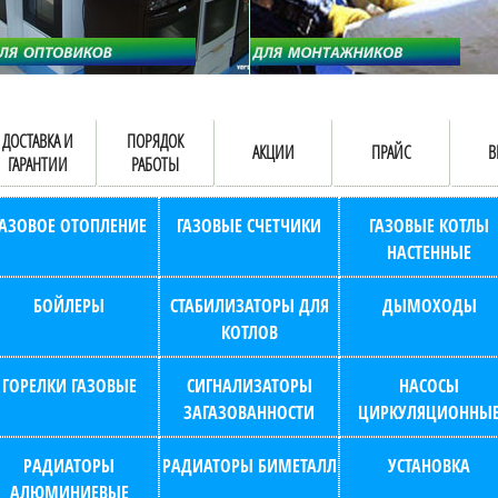
ДОСТАВКА И
ПОРЯДОК
АКЦИИ
ПРАЙС
В
ГАРАНТИИ
РАБОТЫ
ГАЗОВОЕ ОТОПЛЕНИЕ
ГАЗОВЫЕ СЧЕТЧИКИ
ГАЗОВЫЕ КОТЛЫ
НАСТЕННЫЕ
БОЙЛЕРЫ
СТАБИЛИЗАТОРЫ ДЛЯ
ДЫМОХОДЫ
КОТЛОВ
ГОРЕЛКИ ГАЗОВЫЕ
СИГНАЛИЗАТОРЫ
НАСОСЫ
ЗАГАЗОВАННОСТИ
ЦИРКУЛЯЦИОННЫ
РАДИАТОРЫ
РАДИАТОРЫ БИМЕТАЛЛ
УСТАНОВКА
АЛЮМИНИЕВЫЕ