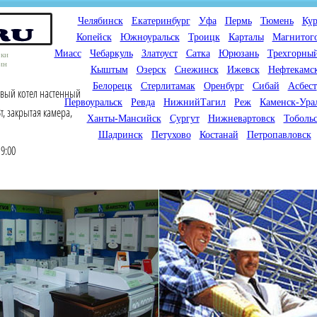
Челябинск
Екатеринбург
Уфа
Пермь
Тюмень
Кур
Копейск
Южноуральск
Троицк
Карталы
Магнитог
Миасс
Чебаркуль
Златоуст
Сатка
Юрюзань
Трехгорны
оки
ин
Кыштым
Озерск
Снежинск
Ижевск
Нефтекамс
Белорецк
Стерлитамак
Оренбург
Сибай
Асбест
овый котел настенный
Первоуральск
Ревда
НижнийТагил
Реж
Каменск-Ура
, закрытая камера,
Ханты-Мансийск
Сургут
Нижневартовск
Тоболь
Шадринск
Петухово
Костанай
Петропавловск
9:00
Мы продаем газовые котлы
Мы специализируемся на
для отопления,
снабжении магазинов
водонагреватели, счетчики
газового оборудования.
газа с доставкой по городам
Предлагаем полный
России и Казахстана
ассортимент товара для
открытия магазина газового
оборудования в Вашем
городе. Мы знаем что будет
продаваться.