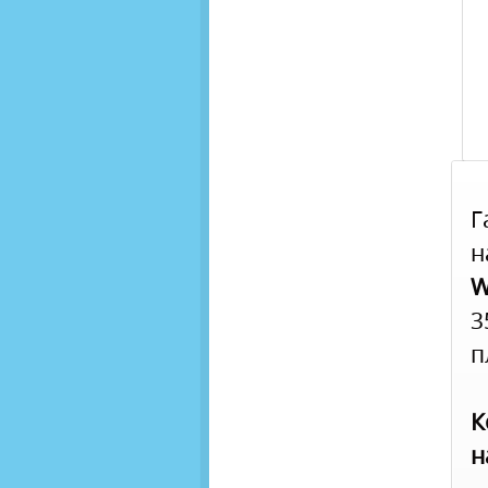
Г
н
W
3
п
К
н