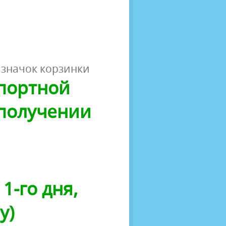
 значок корзинки
спортной
 получении
1-го дня,
у)