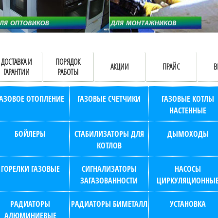
ДОСТАВКА И
ПОРЯДОК
АКЦИИ
ПРАЙС
В
ГАРАНТИИ
РАБОТЫ
ГАЗОВОЕ ОТОПЛЕНИЕ
ГАЗОВЫЕ СЧЕТЧИКИ
ГАЗОВЫЕ КОТЛЫ
НАСТЕННЫЕ
БОЙЛЕРЫ
СТАБИЛИЗАТОРЫ ДЛЯ
ДЫМОХОДЫ
КОТЛОВ
ГОРЕЛКИ ГАЗОВЫЕ
СИГНАЛИЗАТОРЫ
НАСОСЫ
ЗАГАЗОВАННОСТИ
ЦИРКУЛЯЦИОННЫ
РАДИАТОРЫ
РАДИАТОРЫ БИМЕТАЛЛ
УСТАНОВКА
АЛЮМИНИЕВЫЕ