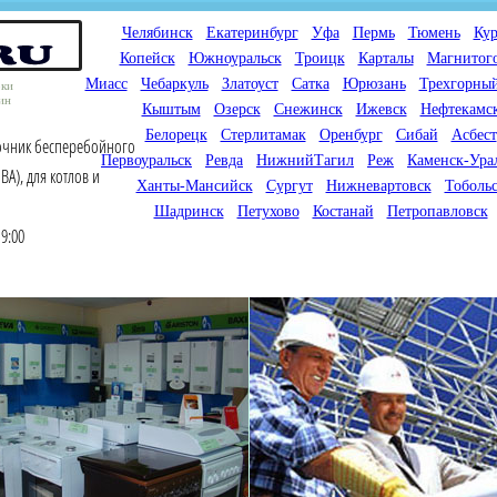
Челябинск
Екатеринбург
Уфа
Пермь
Тюмень
Кур
Копейск
Южноуральск
Троицк
Карталы
Магнитог
Миасс
Чебаркуль
Златоуст
Сатка
Юрюзань
Трехгорны
оки
ин
Кыштым
Озерск
Снежинск
Ижевск
Нефтекамс
Белорецк
Стерлитамак
Оренбург
Сибай
Асбест
точник бесперебойного
Первоуральск
Ревда
НижнийТагил
Реж
Каменск-Ура
ВА), для котлов и
Ханты-Мансийск
Сургут
Нижневартовск
Тоболь
Шадринск
Петухово
Костанай
Петропавловск
9:00
Мы продаем газовые котлы
Мы специализируемся на
для отопления,
снабжении магазинов
водонагреватели, счетчики
газового оборудования.
газа с доставкой по городам
Предлагаем полный
России и Казахстана
ассортимент товара для
открытия магазина газового
оборудования в Вашем
городе. Мы знаем что будет
продаваться.