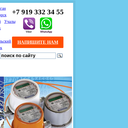
ган
+7 919 332 34 55
орск
й
Учалы
к
льский
НАПИШИТЕ НАМ
ск
Предлагаем взаимовыгодное
Продажа розничным
сотрудничество
покупателям с доставкой
монтажникам газового
Если Вы розничный
оборудования.
Если Вы
покупатель и хотите
занимаетесь установкой
существенно сэкономить, 
газового оборудования, мы
закажите нужный товар на
предлагаем Вам оптовые
этом сайте по дешевой
цены и документарное
интернет - цене. Мы дост
сопровождение Ваших
Вашу заявку в течение