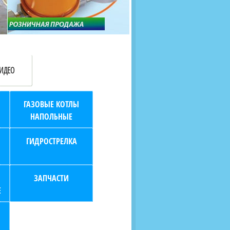
продаж (берем всю
наскольких дней в любой
бухгалтерию "на себя")
город РФ через транспорт
компанию.
ИДЕО
ГАЗОВЫЕ КОТЛЫ
НАПОЛЬНЫЕ
ГИДРОСТРЕЛКА
ЗАПЧАСТИ
Е