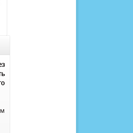
ез
ть
го
им