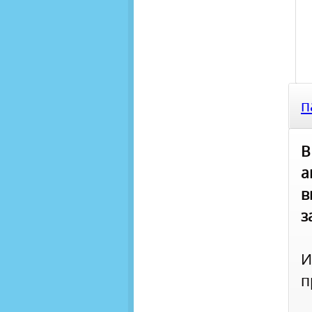
п
В
а
в
з
И
п