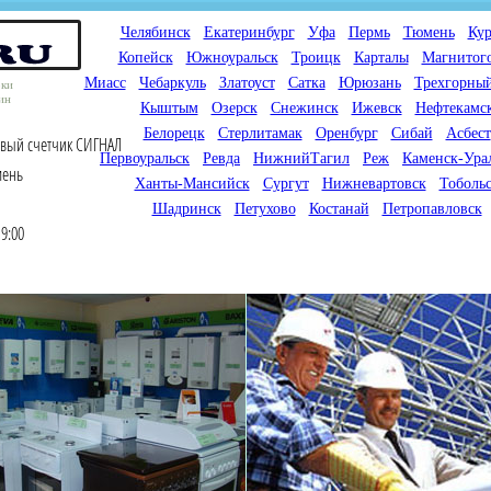
Челябинск
Екатеринбург
Уфа
Пермь
Тюмень
Кур
Копейск
Южноуральск
Троицк
Карталы
Магнитог
Миасс
Чебаркуль
Златоуст
Сатка
Юрюзань
Трехгорны
оки
ин
Кыштым
Озерск
Снежинск
Ижевск
Нефтекамс
Белорецк
Стерлитамак
Оренбург
Сибай
Асбест
овый счетчик СИГНАЛ
Первоуральск
Ревда
НижнийТагил
Реж
Каменск-Ура
мень
Ханты-Мансийск
Сургут
Нижневартовск
Тоболь
Шадринск
Петухово
Костанай
Петропавловск
9:00
Мы продаем газовые котлы
Мы специализируемся на
для отопления,
снабжении магазинов
водонагреватели, счетчики
газового оборудования.
газа с доставкой по городам
Предлагаем полный
России и Казахстана
ассортимент товара для
открытия магазина газового
оборудования в Вашем
городе. Мы знаем что будет
продаваться.