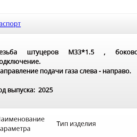
аспорт
езьба штуцеров М33*1.5 , боков
одключение.
аправление подачи газа слева - направо.
од выпуска: 2025
Наименование
Тип изделия
араметра