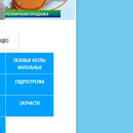
продаж (берем всю
наскольких дней в любой
бухгалтерию "на себя")
город РФ через транспорт
компанию.
ИДЕО
ГАЗОВЫЕ КОТЛЫ
НАПОЛЬНЫЕ
ГИДРОСТРЕЛКА
ЗАПЧАСТИ
Е