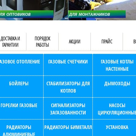
ДОСТАВКА И
ПОРЯДОК
АКЦИИ
ПРАЙС
В
ГАРАНТИИ
РАБОТЫ
ГАЗОВОЕ ОТОПЛЕНИЕ
ГАЗОВЫЕ СЧЕТЧИКИ
ГАЗОВЫЕ КОТЛЫ
НАСТЕННЫЕ
БОЙЛЕРЫ
СТАБИЛИЗАТОРЫ ДЛЯ
ДЫМОХОДЫ
КОТЛОВ
ГОРЕЛКИ ГАЗОВЫЕ
СИГНАЛИЗАТОРЫ
НАСОСЫ
ЗАГАЗОВАННОСТИ
ЦИРКУЛЯЦИОННЫ
РАДИАТОРЫ
РАДИАТОРЫ БИМЕТАЛЛ
УСТАНОВКА
АЛЮМИНИЕВЫЕ