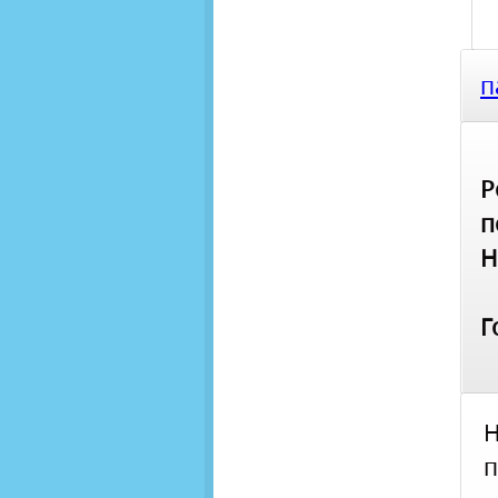
п
Р
п
Н
Г
п