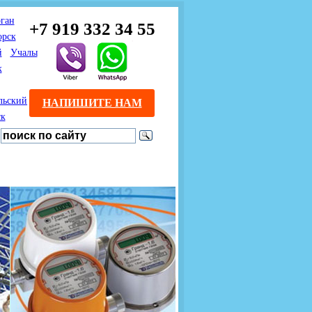
ган
+7 919 332 34 55
орск
й
Учалы
к
льский
НАПИШИТЕ НАМ
ск
Предлагаем взаимовыгодное
Продажа розничным
сотрудничество
покупателям с доставкой
монтажникам газового
Если Вы розничный
оборудования.
Если Вы
покупатель и хотите
занимаетесь установкой
существенно сэкономить, 
газового оборудования, мы
закажите нужный товар на
предлагаем Вам оптовые
этом сайте по дешевой
цены и документарное
интернет - цене. Мы дост
сопровождение Ваших
Вашу заявку в течение