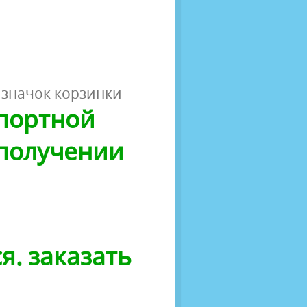
 значок корзинки
спортной
 получении
я. заказать