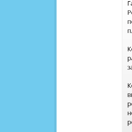
Г
Р
п
п
К
з
К
р
н
р