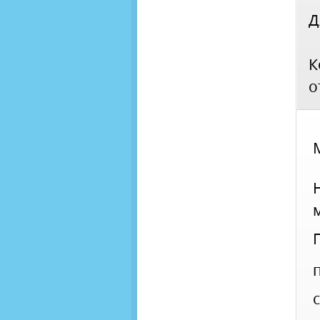
Д
К
о