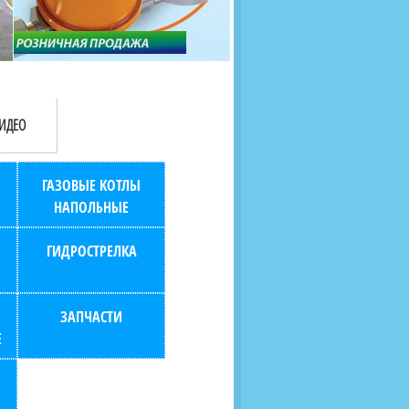
продаж (берем всю
наскольких дней в любой
бухгалтерию "на себя")
город РФ через транспорт
компанию.
ИДЕО
ГАЗОВЫЕ КОТЛЫ
НАПОЛЬНЫЕ
ГИДРОСТРЕЛКА
ЗАПЧАСТИ
Е