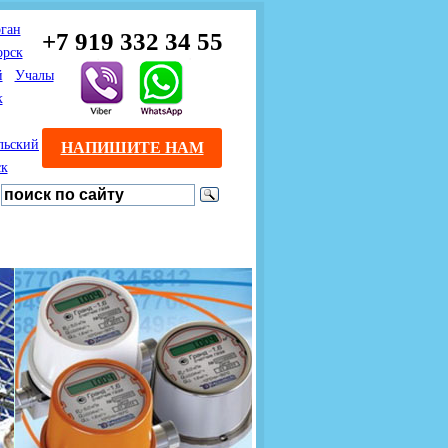
ган
+7 919 332 34 55
орск
й
Учалы
к
льский
НАПИШИТЕ НАМ
ск
Предлагаем взаимовыгодное
Продажа розничным
сотрудничество
покупателям с доставкой
монтажникам газового
Если Вы розничный
оборудования.
Если Вы
покупатель и хотите
занимаетесь установкой
существенно сэкономить, 
газового оборудования, мы
закажите нужный товар на
предлагаем Вам оптовые
этом сайте по дешевой
цены и документарное
интернет - цене. Мы дост
сопровождение Ваших
Вашу заявку в течение