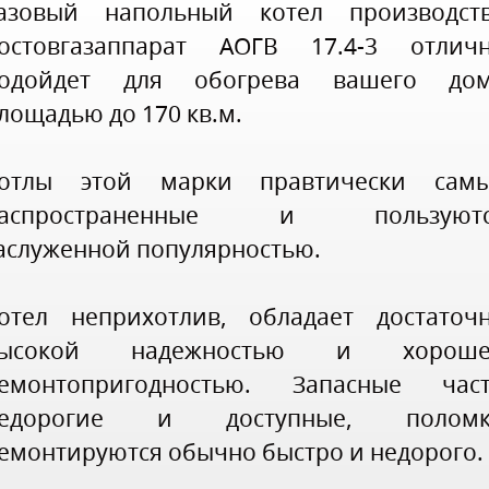
азовый напольный котел производст
остовгазаппарат АОГВ 17.4-3 отлич
одойдет для обогрева вашего до
лощадью до 170 кв.м.
отлы этой марки правтически сам
распространенные и пользуютс
аслуженной популярностью.
отел неприхотлив, обладает достаточ
высокой надежностью и хороше
емонтопригодностью. Запасные час
едорогие и доступные, поломк
емонтируются обычно быстро и недорого.