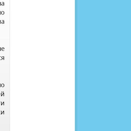
ва
но
ма
ые
я
но
й
ти
и