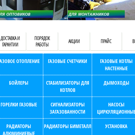
ДОСТАВКА И
ПОРЯДОК
АКЦИИ
ПРАЙС
В
ГАРАНТИИ
РАБОТЫ
ГАЗОВОЕ ОТОПЛЕНИЕ
ГАЗОВЫЕ СЧЕТЧИКИ
ГАЗОВЫЕ КОТЛЫ
НАСТЕННЫЕ
БОЙЛЕРЫ
СТАБИЛИЗАТОРЫ ДЛЯ
ДЫМОХОДЫ
КОТЛОВ
ГОРЕЛКИ ГАЗОВЫЕ
СИГНАЛИЗАТОРЫ
НАСОСЫ
ЗАГАЗОВАННОСТИ
ЦИРКУЛЯЦИОННЫ
РАДИАТОРЫ
РАДИАТОРЫ БИМЕТАЛЛ
УСТАНОВКА
АЛЮМИНИЕВЫЕ