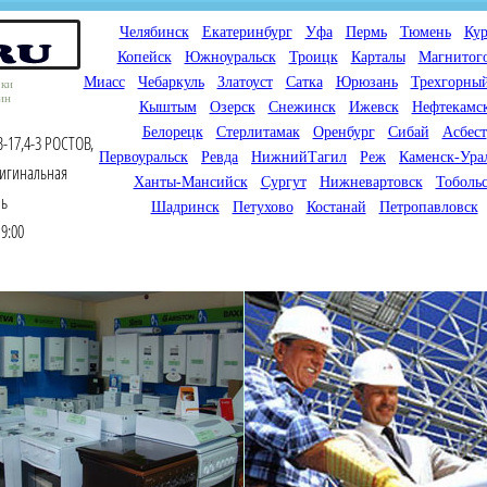
Челябинск
Екатеринбург
Уфа
Пермь
Тюмень
Кур
Копейск
Южноуральск
Троицк
Карталы
Магнитог
Миасс
Чебаркуль
Златоуст
Сатка
Юрюзань
Трехгорны
оки
ин
Кыштым
Озерск
Снежинск
Ижевск
Нефтекамс
Белорецк
Стерлитамак
Оренбург
Сибай
Асбест
-17,4-3 РОСТОВ,
Первоуральск
Ревда
НижнийТагил
Реж
Каменск-Ура
ригинальная
Ханты-Мансийск
Сургут
Нижневартовск
Тоболь
нь
Шадринск
Петухово
Костанай
Петропавловск
9:00
Мы продаем газовые котлы
Мы специализируемся на
для отопления,
снабжении магазинов
водонагреватели, счетчики
газового оборудования.
газа с доставкой по городам
Предлагаем полный
России и Казахстана
ассортимент товара для
открытия магазина газового
оборудования в Вашем
городе. Мы знаем что будет
продаваться.