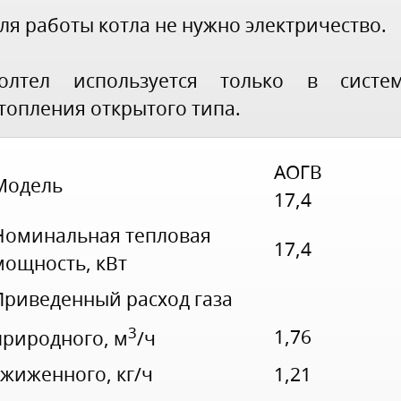
ля работы котла не нужно электричество.
олтел используется только в систе
топления открытого типа.
АОГВ
Модель
17,4
Номинальная тепловая
17,4
мощность, кВт
Приведенный расход газа
3
1,76
природного, м
/ч
сжиженного, кг/ч
1,21