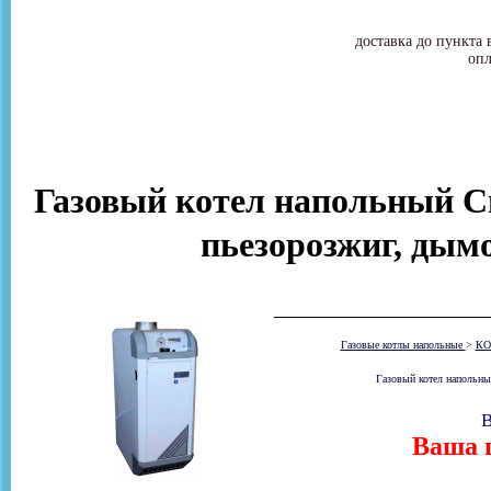
доставка до пункта 
опл
Газовый котел напольный Си
пьезорозжиг, дымо
Газовые котлы напольные
>
КО
Газовый котел напольны
В
Ваша ц