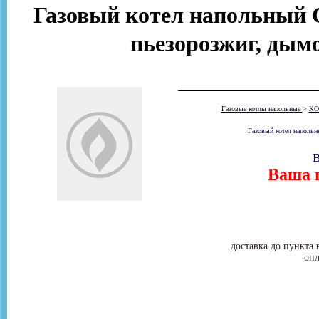
Газовый котел напольный С
пьезорозжиг, дымо
Газовые котлы напольные
>
КО
Газовый котел напольн
В
Ваша ц
доставка до пункта 
опл