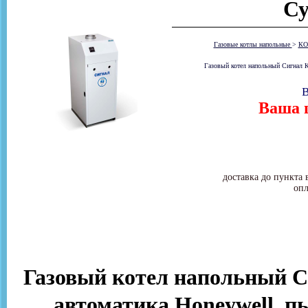
Су
Газовые котлы напольные
>
КО
Газовый котел напольный Сигнал К
В
Ваша ц
доставка до пункта 
опл
Газовый котел напольный Си
автоматика Honeywell, пь