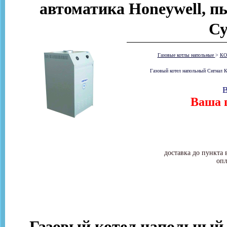
автоматика Honeywell, пь
Су
Газовые котлы напольные
>
КО
Газовый котел напольный Сигнал КО
В
Ваша ц
доставка до пункта 
опл
Газовый котел напольный 