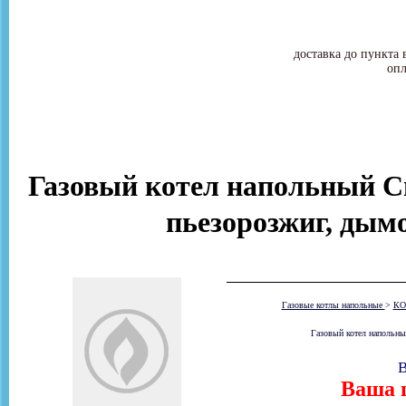
доставка до пункта 
опл
Газовый котел напольный Си
пьезорозжиг, дымо
Газовые котлы напольные
>
КО
Газовый котел напольны
В
Ваша ц