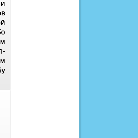
 и
ов
ой
бо
м
1-
ём
бу