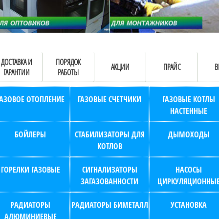
ДОСТАВКА И
ПОРЯДОК
АКЦИИ
ПРАЙС
В
ГАРАНТИИ
РАБОТЫ
ГАЗОВОЕ ОТОПЛЕНИЕ
ГАЗОВЫЕ СЧЕТЧИКИ
ГАЗОВЫЕ КОТЛЫ
НАСТЕННЫЕ
БОЙЛЕРЫ
СТАБИЛИЗАТОРЫ ДЛЯ
ДЫМОХОДЫ
КОТЛОВ
ГОРЕЛКИ ГАЗОВЫЕ
СИГНАЛИЗАТОРЫ
НАСОСЫ
ЗАГАЗОВАННОСТИ
ЦИРКУЛЯЦИОННЫ
РАДИАТОРЫ
РАДИАТОРЫ БИМЕТАЛЛ
УСТАНОВКА
АЛЮМИНИЕВЫЕ