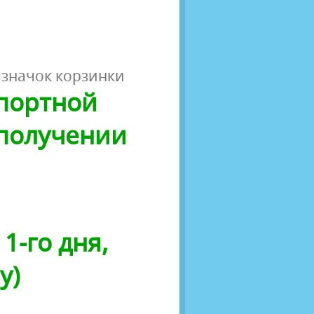
 значок корзинки
спортной
 получении
1-го дня,
у)