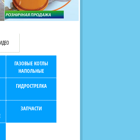
продаж (берем всю
наскольких дней в любой
бухгалтерию "на себя")
город РФ через транспорт
компанию.
ИДЕО
ГАЗОВЫЕ КОТЛЫ
НАПОЛЬНЫЕ
ГИДРОСТРЕЛКА
ЗАПЧАСТИ
Е