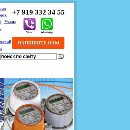
ган
+7 919 332 34 55
орск
й
Учалы
к
льский
НАПИШИТЕ НАМ
ск
Предлагаем взаимовыгодное
Продажа розничным
сотрудничество
покупателям с доставкой
монтажникам газового
Если Вы розничный
оборудования.
Если Вы
покупатель и хотите
занимаетесь установкой
существенно сэкономить, 
газового оборудования, мы
закажите нужный товар на
предлагаем Вам оптовые
этом сайте по дешевой
цены и документарное
интернет - цене. Мы дост
сопровождение Ваших
Вашу заявку в течение