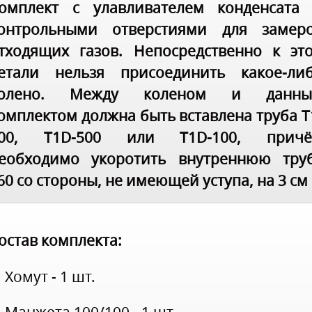
омплект с улавливателем конденсата
онтрольными отверстиями для замер
тходящих газов. Непосредственно к эт
етали нельзя присоединить какое-ли
олено. Между коленом и данны
омплектом должна быть вставлена труба T
00, T1D-500 или T1D-100, прич
еобходимо укоротить внутреннюю тру
60 со стороны, не имеющей уступа, на 3 см
остав комплекта:
. Хомут - 1 шт.