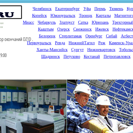
Челябинск
Екатеринбург
Уфа
Пермь
Тюмень
Кур
Копейск
Южноуральск
Троицк
Карталы
Магнитог
Миасс
Чебаркуль
Златоуст
Сатка
Юрюзань
Трехгорны
оки
ин
Кыштым
Озерск
Снежинск
Ижевск
Нефтекамс
Белорецк
Стерлитамак
Оренбург
Сибай
Асбест
ор окончаний DZ1D .
Первоуральск
Ревда
НижнийТагил
Реж
Каменск-Ура
Ханты-Мансийск
Сургут
Нижневартовск
Тоболь
9:00
Шадринск
Петухово
Костанай
Петропавловск
Мы продаем газовые котлы
Мы специализируемся на
для отопления,
снабжении магазинов
водонагреватели, счетчики
газового оборудования.
газа с доставкой по городам
Предлагаем полный
России и Казахстана
ассортимент товара для
открытия магазина газового
оборудования в Вашем
городе. Мы знаем что будет
продаваться.