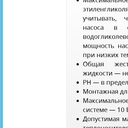
этиленглико
учитывать, 
насоса в с
водогликолев
мощность нас
при низких т
Общая жест
жидкости — не
PH — в предел
Монтажная дл
Максимальное
системе — 10 
Допустимая м
теплоносителя