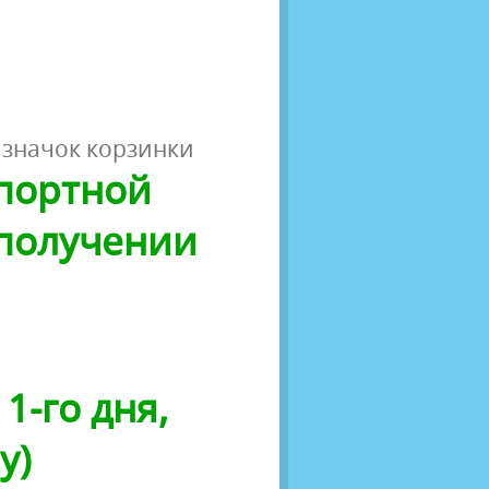
 значок корзинки
спортной
 получении
1-го дня,
у)