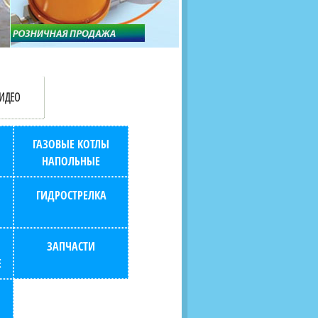
продаж (берем всю
наскольких дней в любой
бухгалтерию "на себя")
город РФ через транспорт
компанию.
ИДЕО
ГАЗОВЫЕ КОТЛЫ
НАПОЛЬНЫЕ
ГИДРОСТРЕЛКА
ЗАПЧАСТИ
Е