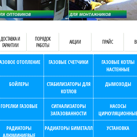
ДОСТАВКА И
ПОРЯДОК
АКЦИИ
ПРАЙС
В
ГАРАНТИИ
РАБОТЫ
ГАЗОВОЕ ОТОПЛЕНИЕ
ГАЗОВЫЕ СЧЕТЧИКИ
ГАЗОВЫЕ КОТЛЫ
НАСТЕННЫЕ
БОЙЛЕРЫ
СТАБИЛИЗАТОРЫ ДЛЯ
ДЫМОХОДЫ
КОТЛОВ
ГОРЕЛКИ ГАЗОВЫЕ
СИГНАЛИЗАТОРЫ
НАСОСЫ
ЗАГАЗОВАННОСТИ
ЦИРКУЛЯЦИОННЫ
РАДИАТОРЫ
РАДИАТОРЫ БИМЕТАЛЛ
УСТАНОВКА
АЛЮМИНИЕВЫЕ