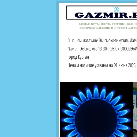
газовые котлы, плиты, счетчики, колон
розничные магазины и интернет-магаз
В нашем магазине Вы сможете купить Дат
Navien Deluxe, Ace 13-30k (98 C) [30002564
Город Курган
Цена и наличие указаны на 01 июня 2025, 