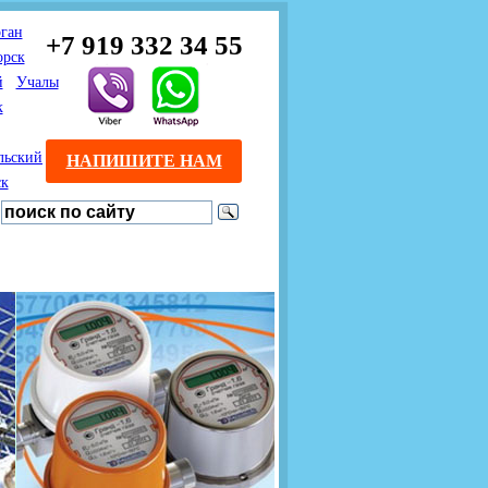
ган
+7 919 332 34 55
орск
й
Учалы
к
льский
НАПИШИТЕ НАМ
ск
Предлагаем взаимовыгодное
Продажа розничным
сотрудничество
покупателям с доставкой
монтажникам газового
Если Вы розничный
оборудования.
Если Вы
покупатель и хотите
занимаетесь установкой
существенно сэкономить, 
газового оборудования, мы
закажите нужный товар на
предлагаем Вам оптовые
этом сайте по дешевой
цены и документарное
интернет - цене. Мы дост
сопровождение Ваших
Вашу заявку в течение