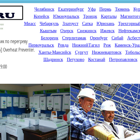
Челябинск
Екатеринбург
Уфа
Пермь
Тюмень
Кур
Копейск
Южноуральск
Троицк
Карталы
Магнитог
Миасс
Чебаркуль
Златоуст
Сатка
Юрюзань
Трехгорны
оки
ин
Кыштым
Озерск
Снежинск
Ижевск
Нефтекамс
Белорецк
Стерлитамак
Оренбург
Сибай
Асбест
чик по перегреву
Первоуральск
Ревда
НижнийТагил
Реж
Каменск-Ура
A] Overheat Preventer.
Ханты-Мансийск
Сургут
Нижневартовск
Тоболь
Шадринск
Петухово
Костанай
Петропавловск
9:00
Мы продаем газовые котлы
Мы специализируемся на
для отопления,
снабжении магазинов
водонагреватели, счетчики
газового оборудования.
газа с доставкой по городам
Предлагаем полный
России и Казахстана
ассортимент товара для
открытия магазина газового
оборудования в Вашем
городе. Мы знаем что будет
продаваться.