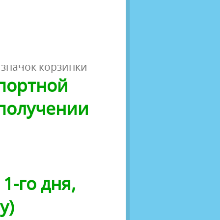
 значок корзинки
спортной
 получении
1-го дня,
у)