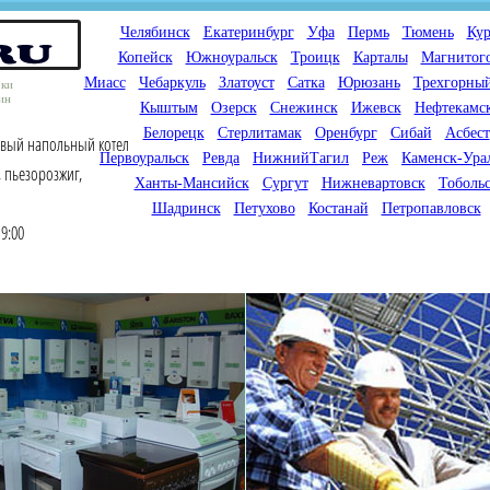
Челябинск
Екатеринбург
Уфа
Пермь
Тюмень
Кур
Копейск
Южноуральск
Троицк
Карталы
Магнитог
Миасс
Чебаркуль
Златоуст
Сатка
Юрюзань
Трехгорны
оки
ин
Кыштым
Озерск
Снежинск
Ижевск
Нефтекамс
Белорецк
Стерлитамак
Оренбург
Сибай
Асбест
овый напольный котел
Первоуральск
Ревда
НижнийТагил
Реж
Каменск-Ура
, пьезорозжиг,
Ханты-Мансийск
Сургут
Нижневартовск
Тоболь
Шадринск
Петухово
Костанай
Петропавловск
9:00
Мы продаем газовые котлы
Мы специализируемся на
для отопления,
снабжении магазинов
водонагреватели, счетчики
газового оборудования.
газа с доставкой по городам
Предлагаем полный
России и Казахстана
ассортимент товара для
открытия магазина газового
оборудования в Вашем
городе. Мы знаем что будет
продаваться.