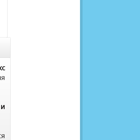
с
ия
 и
я