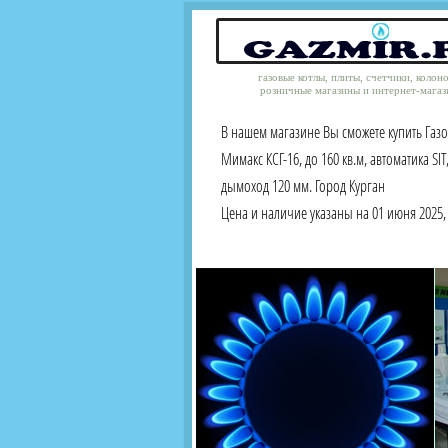
газовые котлы, плиты, счетчики, колон
розничные магазины и интернет-магаз
В нашем магазине Вы сможете купить Газ
Мимакс КСГ-16, до 160 кв.м, автоматика SIT
дымоход 120 мм. Город Курган
Цена и наличие указаны на 01 июня 2025, 