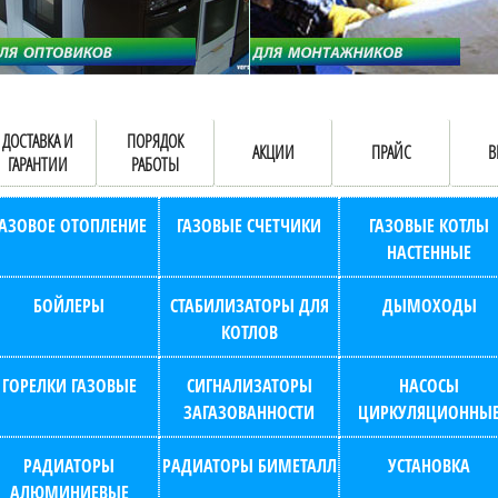
ДОСТАВКА И
ПОРЯДОК
АКЦИИ
ПРАЙС
В
ГАРАНТИИ
РАБОТЫ
ГАЗОВОЕ ОТОПЛЕНИЕ
ГАЗОВЫЕ СЧЕТЧИКИ
ГАЗОВЫЕ КОТЛЫ
НАСТЕННЫЕ
БОЙЛЕРЫ
СТАБИЛИЗАТОРЫ ДЛЯ
ДЫМОХОДЫ
КОТЛОВ
ГОРЕЛКИ ГАЗОВЫЕ
СИГНАЛИЗАТОРЫ
НАСОСЫ
ЗАГАЗОВАННОСТИ
ЦИРКУЛЯЦИОННЫ
РАДИАТОРЫ
РАДИАТОРЫ БИМЕТАЛЛ
УСТАНОВКА
АЛЮМИНИЕВЫЕ