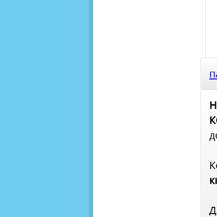
п
Н
К
д
К
к