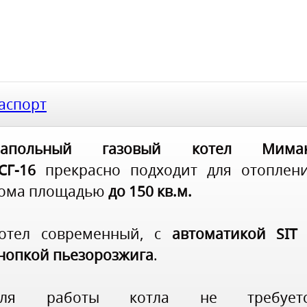
аспорт
апольный газовый котел Мимак
СГ-16
прекрасно подходит для отоплен
ома площадью
до 150 кв.м.
отел современный, с
автоматикой SIT
нопкой пьезорозжига
.
Для работы котла не требуетс