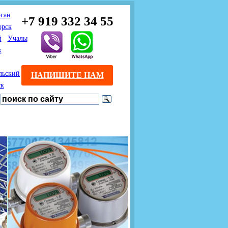
ган
+7 919 332 34 55
орск
й
Учалы
к
льский
НАПИШИТЕ НАМ
ск
Предлагаем взаимовыгодное
Продажа розничным
сотрудничество
покупателям с доставкой
монтажникам газового
Если Вы розничный
оборудования.
Если Вы
покупатель и хотите
занимаетесь установкой
существенно сэкономить, 
газового оборудования, мы
закажите нужный товар на
предлагаем Вам оптовые
этом сайте по дешевой
цены и документарное
интернет - цене. Мы дост
сопровождение Ваших
Вашу заявку в течение