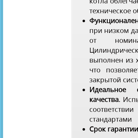
котла облегч
техническое 
Функционале
при низком да
от номин
Цилиндриче
выполнен из 
что позволяе
закрытой сист
Идеальное 
качества
. Исп
соответст
стандартами
Срок гарантии