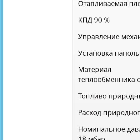
Отапливаемая п
КПД
90 %
Управление
меха
Установка
напол
Материа
теплообменника
Топливо
природн
Расход природног
Номинальное дав
18 мбар