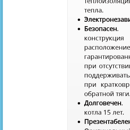
теплоизоля
тепла.
Электронезав
Безопасен
. 
конструкц
расположени
гарантирован
при отсутстви
поддерживать
при кратков
обратной тяги
Долговечен
. 
котла 15 лет.
Презента