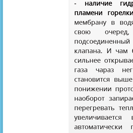
-
наличие гид
пламени горелки
мембрану в вод
свою очеред
подсоединенны
клапана. И чам 
сильнее открывае
газа чараз не
становится выше
понижении прото
наоборот запира
перегревать теп
увеличивается
автоматически 