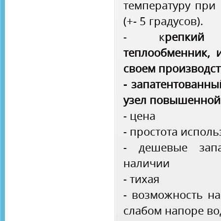
температуру при
(+- 5 градусов).
- к
репкий
теплообменник, 
своем производст
- запатентованн
узел повышенной
- цена
- простота испол
- дешевые запа
наличии
- тихая
- возможность на
слабом напоре в