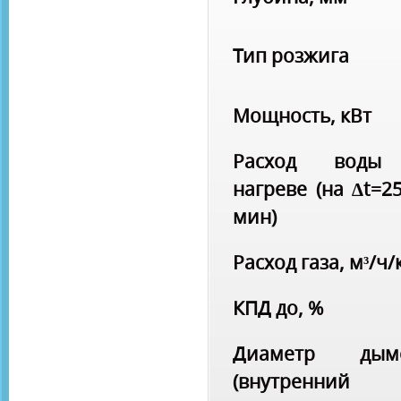
Тип розжига
Мощность, кВт
Расход воды
нагреве (на ∆t=25
мин)
Расход газа, м³/ч/
КПД до, %
Диаметр дымо
(внутренн