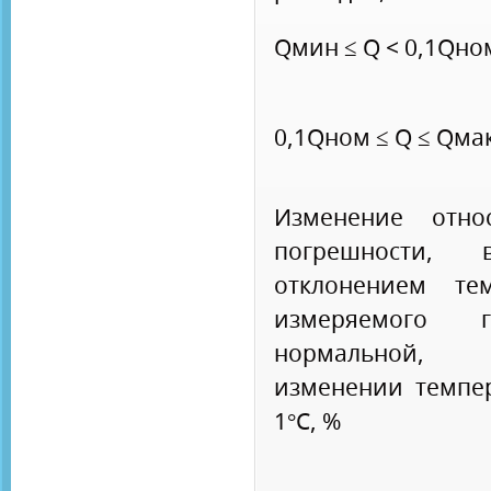
Qмин ≤ Q < 
0,1Qном ≤ Q ≤ Qма
Изменение относ
погрешности, в
отклонением тем
измеряемого 
нормально
изменении темпе
1°С, %