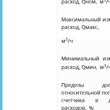
расход, Qном, м
/
Максимальный из
расход, Qмакс,
3
м
/ч
Минимальный из
3
расход, Qмин, м
/
Пределы допу
относительной по
счетчика в ди
расходов, %: