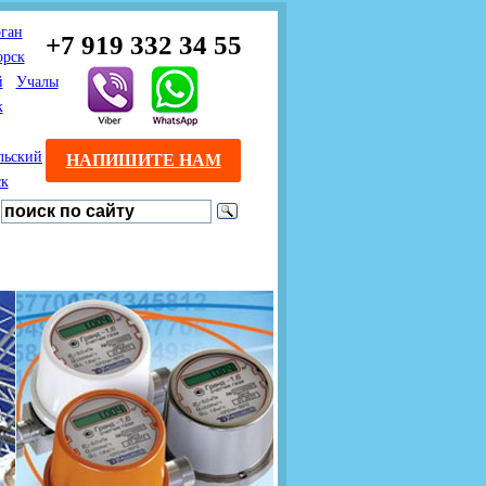
ган
+7 919 332 34 55
орск
й
Учалы
к
льский
НАПИШИТЕ НАМ
ск
Предлагаем взаимовыгодное
Продажа розничным
сотрудничество
покупателям с доставкой
монтажникам газового
Если Вы розничный
оборудования.
Если Вы
покупатель и хотите
занимаетесь установкой
существенно сэкономить, 
газового оборудования, мы
закажите нужный товар на
предлагаем Вам оптовые
этом сайте по дешевой
цены и документарное
интернет - цене. Мы дост
сопровождение Ваших
Вашу заявку в течение