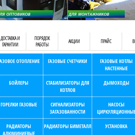
ДОСТАВКА И
ПОРЯДОК
АКЦИИ
ПРАЙС
В
ГАРАНТИИ
РАБОТЫ
ГАЗОВОЕ ОТОПЛЕНИЕ
ГАЗОВЫЕ СЧЕТЧИКИ
ГАЗОВЫЕ КОТЛЫ
НАСТЕННЫЕ
БОЙЛЕРЫ
СТАБИЛИЗАТОРЫ ДЛЯ
ДЫМОХОДЫ
КОТЛОВ
ГОРЕЛКИ ГАЗОВЫЕ
СИГНАЛИЗАТОРЫ
НАСОСЫ
ЗАГАЗОВАННОСТИ
ЦИРКУЛЯЦИОННЫ
РАДИАТОРЫ
РАДИАТОРЫ БИМЕТАЛЛ
УСТАНОВКА
АЛЮМИНИЕВЫЕ