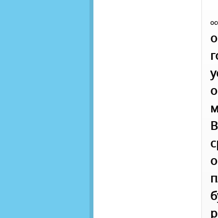
О
г
у
м
В
о
п
б
р