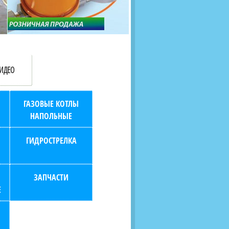
продаж (берем всю
наскольких дней в любой
бухгалтерию "на себя")
город РФ через транспорт
компанию.
ИДЕО
ГАЗОВЫЕ КОТЛЫ
НАПОЛЬНЫЕ
ГИДРОСТРЕЛКА
ЗАПЧАСТИ
Е