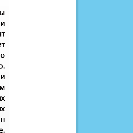
ты
и
нт
ет
о
о.
и
м
их
их
он
е.