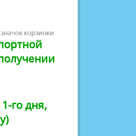
 значок корзинки
спортной
 получении
1-го дня,
у)