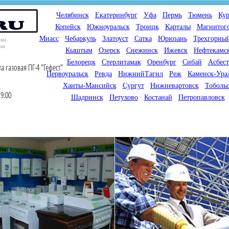
Челябинск
Екатеринбург
Уфа
Пермь
Тюмень
Кур
Копейск
Южноуральск
Троицк
Карталы
Магнитог
Миасс
Чебаркуль
Златоуст
Сатка
Юрюзань
Трехгорны
оки
ин
Кыштым
Озерск
Снежинск
Ижевск
Нефтекамс
Белорецк
Стерлитамак
Оренбург
Сибай
Асбест
 газовая ПГ-4 "Гефест"
Первоуральск
Ревда
НижнийТагил
Реж
Каменск-Ура
Ханты-Мансийск
Сургут
Нижневартовск
Тоболь
9:00
Шадринск
Петухово
Костанай
Петропавловск
Мы продаем газовые котлы
Мы специализируемся на
для отопления,
снабжении магазинов
водонагреватели, счетчики
газового оборудования.
газа с доставкой по городам
Предлагаем полный
России и Казахстана
ассортимент товара для
открытия магазина газового
оборудования в Вашем
городе. Мы знаем что будет
продаваться.