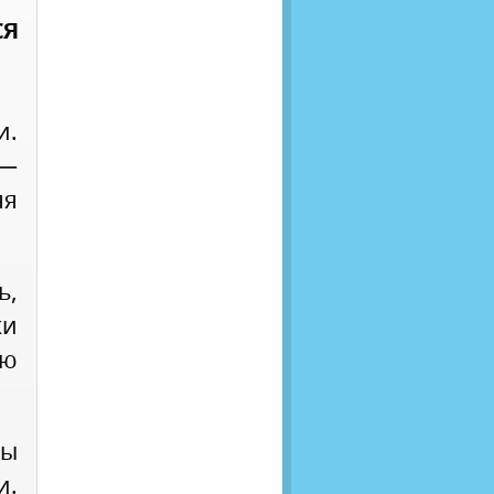
ся
и.
 —
яя
ь,
ки
ью
ы
и.