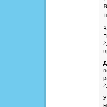
В
п
В
П
2
п
Д
п
р
2
У
м