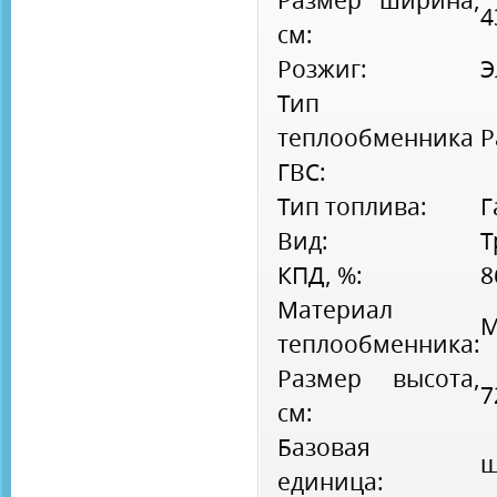
Размер ширина,
4
см:
Розжиг:
Э
Тип
теплообменника
Р
ГВС:
Тип топлива:
Г
Вид:
Т
КПД, %:
8
Материал
М
теплообменника:
Размер высота,
7
см:
Базовая
ш
единица: