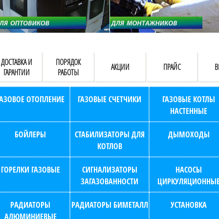
ДОСТАВКА И
ПОРЯДОК
АКЦИИ
ПРАЙС
В
ГАРАНТИИ
РАБОТЫ
ГАЗОВОЕ ОТОПЛЕНИЕ
ГАЗОВЫЕ СЧЕТЧИКИ
ГАЗОВЫЕ КОТЛЫ
НАСТЕННЫЕ
БОЙЛЕРЫ
СТАБИЛИЗАТОРЫ ДЛЯ
ДЫМОХОДЫ
КОТЛОВ
ГОРЕЛКИ ГАЗОВЫЕ
СИГНАЛИЗАТОРЫ
НАСОСЫ
ЗАГАЗОВАННОСТИ
ЦИРКУЛЯЦИОННЫ
РАДИАТОРЫ
РАДИАТОРЫ БИМЕТАЛЛ
УСТАНОВКА
АЛЮМИНИЕВЫЕ