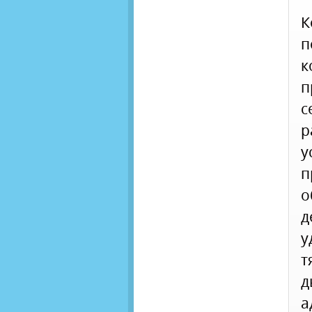
К
п
к
п
с
р
у
п
о
д
у
т
д
а