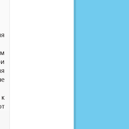
ия
им
ри
я
не
 к
т