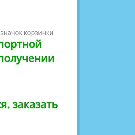
 значок корзинки
спортной
 получении
я. заказать