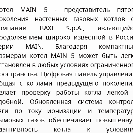
отел MAIN 5 - представитель пято
околения настенных газовых котлов 
омпании BAXI S.p.A., являющий
родолжением широко известной в Росс
ерии MAIN. Благодаря компактн
азмерам котел MAIN 5 может быть лег
становлен в любых условиях ограниченно
ространства. Цифровая панель управлени
бщая с котлами предыдущего поколени
елает проверку работы котла легкой
добной. Обновленная система контро
яги по току ионизации и температу
ымовых газов обеспечивает повышенн
даптивность котла к условиям