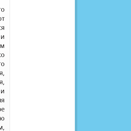
го
от
ся
ии
ым
ко
го
я,
я,
 и
ля
ре
ую
,