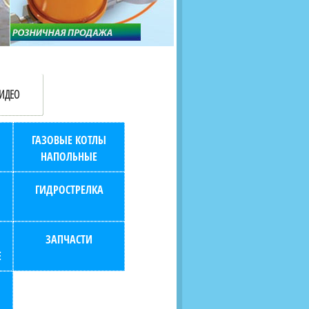
продаж (берем всю
наскольких дней в любой
бухгалтерию "на себя")
город РФ через транспорт
компанию.
ИДЕО
ГАЗОВЫЕ КОТЛЫ
НАПОЛЬНЫЕ
ГИДРОСТРЕЛКА
ЗАПЧАСТИ
Е