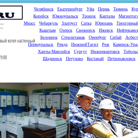
Челябинск
Екатеринбург
Уфа
Пермь
Тюмень
Кур
Копейск
Южноуральск
Троицк
Карталы
Магнитог
Миасс
Чебаркуль
Златоуст
Сатка
Юрюзань
Трехгорны
оки
ин
Кыштым
Озерск
Снежинск
Ижевск
Нефтекамс
Белорецк
Стерлитамак
Оренбург
Сибай
Асбест
овый котел настенный
Первоуральск
Ревда
НижнийТагил
Реж
Каменск-Ура
Ханты-Мансийск
Сургут
Нижневартовск
Тоболь
9:00
Шадринск
Петухово
Костанай
Петропавловск
Мы продаем газовые котлы
Мы специализируемся на
для отопления,
снабжении магазинов
водонагреватели, счетчики
газового оборудования.
газа с доставкой по городам
Предлагаем полный
России и Казахстана
ассортимент товара для
открытия магазина газового
оборудования в Вашем
городе. Мы знаем что будет
продаваться.