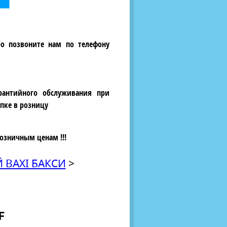
бо позвоните нам по телефону
рантийного обслуживания при
пке в розницу
озничным ценам !!!
 BAXI БАКСИ
>
F