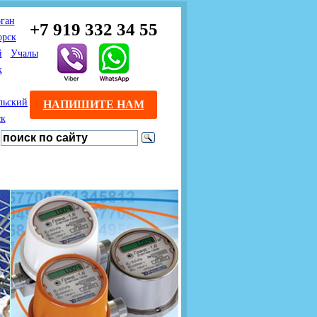
ган
+7 919 332 34 55
орск
й
Учалы
к
льский
НАПИШИТЕ НАМ
ск
Предлагаем взаимовыгодное
Продажа розничным
сотрудничество
покупателям с доставкой
монтажникам газового
Если Вы розничный
оборудования.
Если Вы
покупатель и хотите
занимаетесь установкой
существенно сэкономить, 
газового оборудования, мы
закажите нужный товар на
предлагаем Вам оптовые
этом сайте по дешевой
цены и документарное
интернет - цене. Мы дост
сопровождение Ваших
Вашу заявку в течение