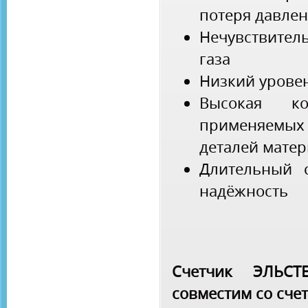
потеря давле
Нечувствите
газа
Низкий урове
Высокая ко
применяемы
деталей мате
Длительный 
надёжность
Счетчик ЭЛЬС
совместим со сче