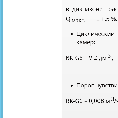
в диапазоне ра
Q
± 1,5 %.
макс.
Циклический
камер:
3
ВК-G6 – V 2 дм
;
Порог чувстви
3
ВК-G6 – 0,008 м
/