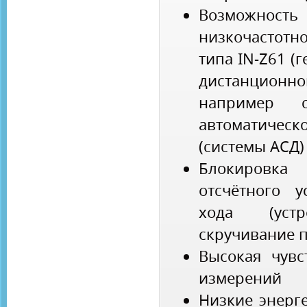
Возможност
низкочастот
типа IN-Z61 (
дистанцион
например 
автоматиче
(системы АСД)
Блокиров
отсчётного у
хода (устр
скручивание п
Высокая чувс
измерений
Низкие энерг