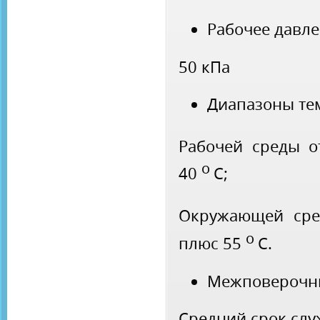
Рабочее давле
50 кПа
Диапазоны те
Рабочей среды 
о
40
С;
Окружающей ср
о
плюс 55
С.
Межповерочны
Средний срок слу