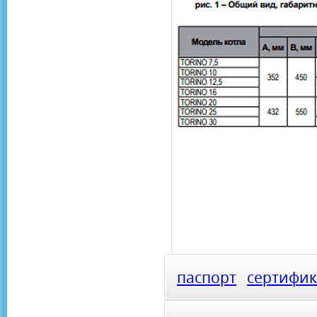
паспорт
сертифик