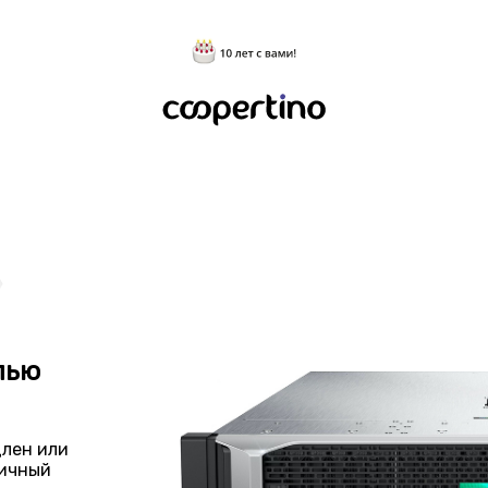
лью
длен или
личный