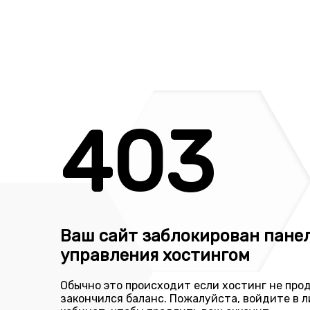
403
Ваш сайт заблокирован пане
управления хостингом
Обычно это происходит если хостинг не про
закончился баланс. Пожалуйста, войдите в 