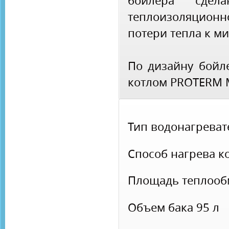
бойлера сдел
теплоизоляционно
потери тепла к м
По дизайну бойле
котлом PROTERM 
Тип водонагрева
Способ нагрева
к
Площадь теплоо
Объем бака
95 л