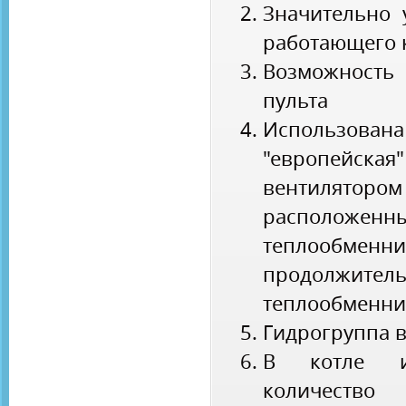
Значительно
работающего к
Возможность
пульта
Использо
"европейская
вентилято
располо
теплообменн
продолжи
теплообменни
Гидрогруппа 
В котле ис
количест