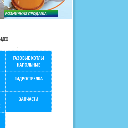
продаж (берем всю
наскольких дней в любой
бухгалтерию "на себя")
город РФ через транспорт
компанию.
ИДЕО
ГАЗОВЫЕ КОТЛЫ
НАПОЛЬНЫЕ
ГИДРОСТРЕЛКА
ЗАПЧАСТИ
Е