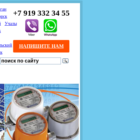
ган
+7 919 332 34 55
орск
й
Учалы
к
льский
НАПИШИТЕ НАМ
ск
Предлагаем взаимовыгодное
Продажа розничным
сотрудничество
покупателям с доставкой
монтажникам газового
Если Вы розничный
оборудования.
Если Вы
покупатель и хотите
занимаетесь установкой
существенно сэкономить, 
газового оборудования, мы
закажите нужный товар на
предлагаем Вам оптовые
этом сайте по дешевой
цены и документарное
интернет - цене. Мы дост
сопровождение Ваших
Вашу заявку в течение