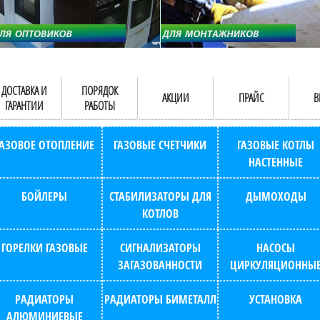
ДОСТАВКА И
ПОРЯДОК
АКЦИИ
ПРАЙС
В
ГАРАНТИИ
РАБОТЫ
ГАЗОВОЕ ОТОПЛЕНИЕ
ГАЗОВЫЕ СЧЕТЧИКИ
ГАЗОВЫЕ КОТЛЫ
НАСТЕННЫЕ
БОЙЛЕРЫ
СТАБИЛИЗАТОРЫ ДЛЯ
ДЫМОХОДЫ
КОТЛОВ
ГОРЕЛКИ ГАЗОВЫЕ
СИГНАЛИЗАТОРЫ
НАСОСЫ
ЗАГАЗОВАННОСТИ
ЦИРКУЛЯЦИОННЫ
РАДИАТОРЫ
РАДИАТОРЫ БИМЕТАЛЛ
УСТАНОВКА
АЛЮМИНИЕВЫЕ