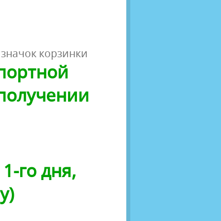
 значок корзинки
спортной
 получении
1-го дня,
у)