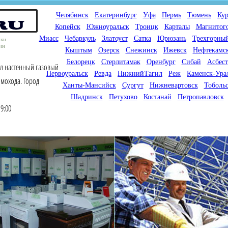
Челябинск
Екатеринбург
Уфа
Пермь
Тюмень
Кур
Копейск
Южноуральск
Троицк
Карталы
Магнитог
Миасс
Чебаркуль
Златоуст
Сатка
Юрюзань
Трехгорны
оки
ин
Кыштым
Озерск
Снежинск
Ижевск
Нефтекамс
Белорецк
Стерлитамак
Оренбург
Сибай
Асбест
ел настенный газовый
Первоуральск
Ревда
НижнийТагил
Реж
Каменск-Ура
мохода. Город
Ханты-Мансийск
Сургут
Нижневартовск
Тоболь
Шадринск
Петухово
Костанай
Петропавловск
9:00
Мы продаем газовые котлы
Мы специализируемся на
для отопления,
снабжении магазинов
водонагреватели, счетчики
газового оборудования.
газа с доставкой по городам
Предлагаем полный
России и Казахстана
ассортимент товара для
открытия магазина газового
оборудования в Вашем
городе. Мы знаем что будет
продаваться.