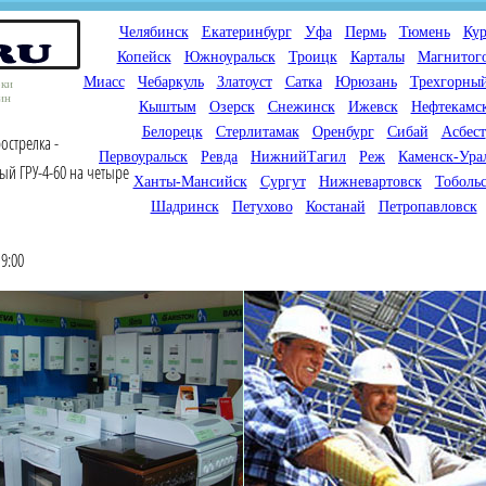
Челябинск
Екатеринбург
Уфа
Пермь
Тюмень
Кур
Копейск
Южноуральск
Троицк
Карталы
Магнитог
Миасс
Чебаркуль
Златоуст
Сатка
Юрюзань
Трехгорны
оки
ин
Кыштым
Озерск
Снежинск
Ижевск
Нефтекамс
Белорецк
Стерлитамак
Оренбург
Сибай
Асбест
острелка -
Первоуральск
Ревда
НижнийТагил
Реж
Каменск-Ура
ый ГРУ-4-60 на четыре
Ханты-Мансийск
Сургут
Нижневартовск
Тоболь
Шадринск
Петухово
Костанай
Петропавловск
9:00
Мы продаем газовые котлы
Мы специализируемся на
для отопления,
снабжении магазинов
водонагреватели, счетчики
газового оборудования.
газа с доставкой по городам
Предлагаем полный
России и Казахстана
ассортимент товара для
открытия магазина газового
оборудования в Вашем
городе. Мы знаем что будет
продаваться.