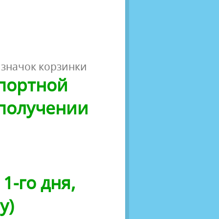
 значок корзинки
спортной
 получении
1-го дня,
у)