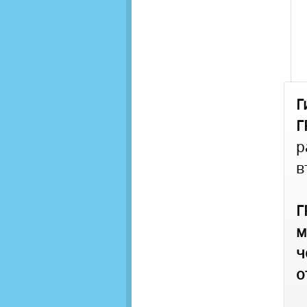
Г
Г
р
в
Г
м
о