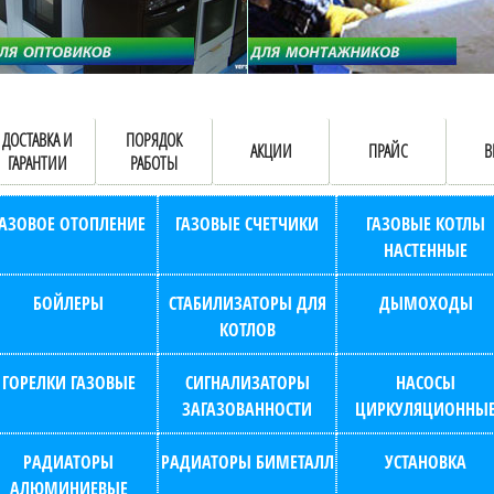
ДОСТАВКА И
ПОРЯДОК
АКЦИИ
ПРАЙС
В
ГАРАНТИИ
РАБОТЫ
ГАЗОВОЕ ОТОПЛЕНИЕ
ГАЗОВЫЕ СЧЕТЧИКИ
ГАЗОВЫЕ КОТЛЫ
НАСТЕННЫЕ
БОЙЛЕРЫ
СТАБИЛИЗАТОРЫ ДЛЯ
ДЫМОХОДЫ
КОТЛОВ
ГОРЕЛКИ ГАЗОВЫЕ
СИГНАЛИЗАТОРЫ
НАСОСЫ
ЗАГАЗОВАННОСТИ
ЦИРКУЛЯЦИОННЫ
РАДИАТОРЫ
РАДИАТОРЫ БИМЕТАЛЛ
УСТАНОВКА
АЛЮМИНИЕВЫЕ