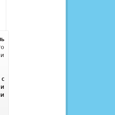
ль
го
 и
.
 с
 и
и