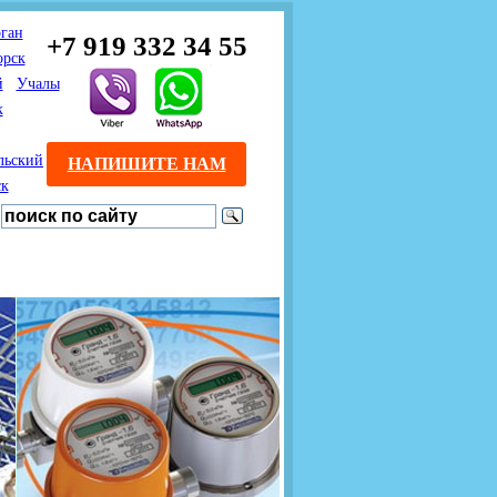
ган
+7 919 332 34 55
орск
й
Учалы
к
льский
НАПИШИТЕ НАМ
ск
Предлагаем взаимовыгодное
Продажа розничным
сотрудничество
покупателям с доставкой
монтажникам газового
Если Вы розничный
оборудования.
Если Вы
покупатель и хотите
занимаетесь установкой
существенно сэкономить, 
газового оборудования, мы
закажите нужный товар на
предлагаем Вам оптовые
этом сайте по дешевой
цены и документарное
интернет - цене. Мы дост
сопровождение Ваших
Вашу заявку в течение