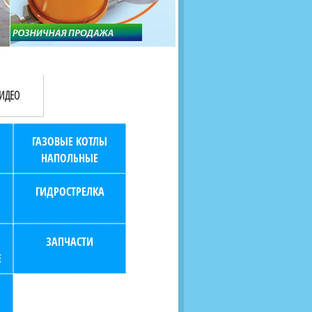
продаж (берем всю
наскольких дней в любой
бухгалтерию "на себя")
город РФ через транспорт
компанию.
ИДЕО
ГАЗОВЫЕ КОТЛЫ
НАПОЛЬНЫЕ
ГИДРОСТРЕЛКА
ЗАПЧАСТИ
Е