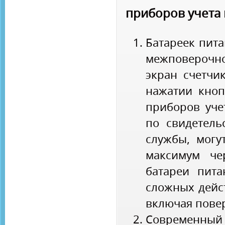
приборов учета 
Батареек пита
межповерочн
экран счетчи
нажатии кноп
приборов уче
по свидетель
службы, могу
максимум че
батареи пита
сложных дейст
включая повер
Современны