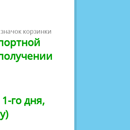
 значок корзинки
спортной
 получении
1-го дня,
у)