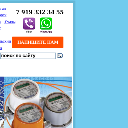
ган
+7 919 332 34 55
орск
й
Учалы
к
льский
НАПИШИТЕ НАМ
ск
Предлагаем взаимовыгодное
Продажа розничным
сотрудничество
покупателям с доставкой
монтажникам газового
Если Вы розничный
оборудования.
Если Вы
покупатель и хотите
занимаетесь установкой
существенно сэкономить, 
газового оборудования, мы
закажите нужный товар на
предлагаем Вам оптовые
этом сайте по дешевой
цены и документарное
интернет - цене. Мы дост
сопровождение Ваших
Вашу заявку в течение