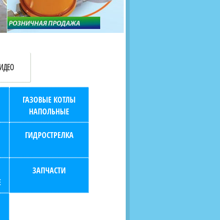
продаж (берем всю
наскольких дней в любой
бухгалтерию "на себя")
город РФ через транспорт
компанию.
ИДЕО
ГАЗОВЫЕ КОТЛЫ
НАПОЛЬНЫЕ
ГИДРОСТРЕЛКА
ЗАПЧАСТИ
Е