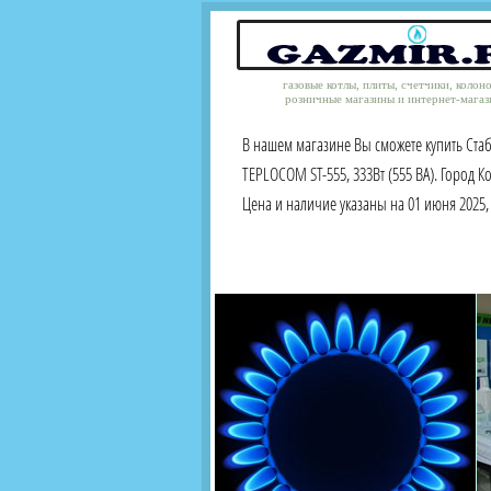
газовые котлы, плиты, счетчики, колон
розничные магазины и интернет-магаз
В нашем магазине Вы сможете купить Ста
TEPLOCOM ST-555, 333Вт (555 ВА). Город К
Цена и наличие указаны на 01 июня 2025, 