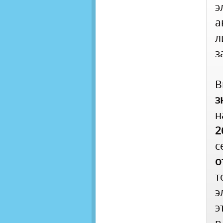
э
а
л
з
В
з
н
2
с
о
т
э
э