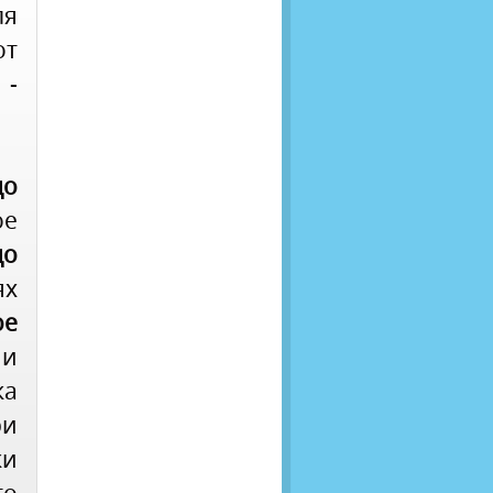
я
т
 -
до
ое
до
ях
ое
 и
ка
ри
ки