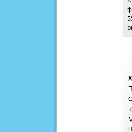
в
ф
5
в
П
С
К
н