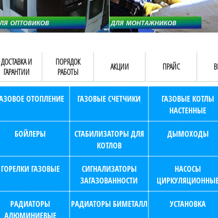
ДОСТАВКА И
ПОРЯДОК
АКЦИИ
ПРАЙС
В
ГАРАНТИИ
РАБОТЫ
ГАЗОВОЕ ОТОПЛЕНИЕ
ГАЗОВЫЕ СЧЕТЧИКИ
ГАЗОВЫЕ КОТЛЫ
НАСТЕННЫЕ
БОЙЛЕРЫ
СТАБИЛИЗАТОРЫ ДЛЯ
ДЫМОХОДЫ
КОТЛОВ
ГОРЕЛКИ ГАЗОВЫЕ
СИГНАЛИЗАТОРЫ
НАСОСЫ
ЗАГАЗОВАННОСТИ
ЦИРКУЛЯЦИОННЫ
РАДИАТОРЫ
РАДИАТОРЫ БИМЕТАЛЛ
УСТАНОВКА
АЛЮМИНИЕВЫЕ