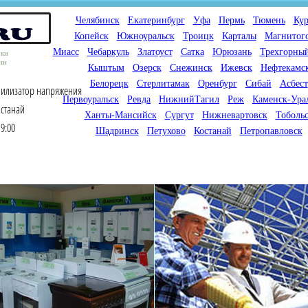
Челябинск
Екатеринбург
Уфа
Пермь
Тюмень
Кур
Копейск
Южноуральск
Троицк
Карталы
Магнитог
Миасс
Чебаркуль
Златоуст
Сатка
Юрюзань
Трехгорны
оки
ин
Кыштым
Озерск
Снежинск
Ижевск
Нефтекамс
Белорецк
Стерлитамак
Оренбург
Сибай
Асбест
билизатор напряжения
Первоуральск
Ревда
НижнийТагил
Реж
Каменск-Ура
останай
Ханты-Мансийск
Сургут
Нижневартовск
Тоболь
9:00
Шадринск
Петухово
Костанай
Петропавловск
Мы продаем газовые котлы
Мы специализируемся на
для отопления,
снабжении магазинов
водонагреватели, счетчики
газового оборудования.
газа с доставкой по городам
Предлагаем полный
России и Казахстана
ассортимент товара для
открытия магазина газового
оборудования в Вашем
городе. Мы знаем что будет
продаваться.