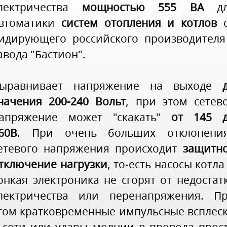
лектричества
мощностью 555 ВА
дл
втоматики
систем отопления и котлов
о
идирующего российского производителя
авода "Бастион".
ыравнивает напряжение на выходе
начения 200-240 Вольт
, при этом сетев
апряжение может "скакать"
от 145 
60В
.
При очень больших отклонени
етевого напряжения происходит
защитн
тключение нагрузки
, то-есть насосы котла
онкая электроника не сгорят от недостат
лектричества или перенапряжения. П
том кратковременные импульсные всплес