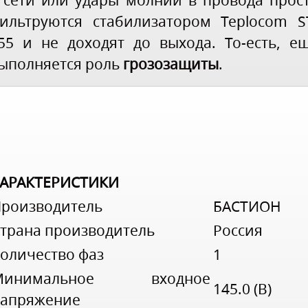
 сети или удары молнии в провода прос
ильтруются стабилизатором Teplocom S
55 и не доходят до выхода. То-есть, е
ыполняется роль
грозозащиты
.
ХАРАКТЕРИСТИКИ
роизводитель
БАСТИОН
трана производитель
Россия
оличество фаз
1
Минимальное входное
145.0 (В)
апряжение