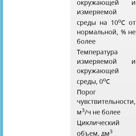
окружающей и
измеряемой
o
среды на 10
С от
нормальной, % не
более
Температура
измеряемой и
окружающей
o
среды, 0
С
Порог
чувствительности,
3
м
/ч не более
Циклический
3
объем, дм