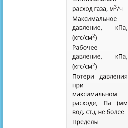
3
расход газа, м
/ч
Максимальное
давление, кПа,
2
(кгс/см
)
Рабочее
давление, кПа,
2
(кгс/см
)
Потери давления
при
максимальном
расходе, Па (мм
вод. ст.), не более
Пределы