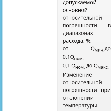
допускаемой
основной
относительной
погрешности в
диапазонах
расхода, %:
от Q
до
мин.
0,1Q
ном.
0,1 Q
до Q
ном.
макс.
Изменение
относительной
погрешности при
отклонении
температуры