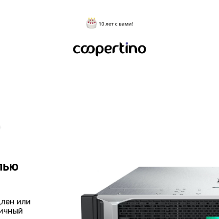
лью
длен или
личный