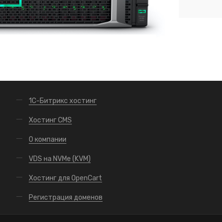
1С-Битрикс хостинг
Хостинг CMS
О компании
VDS на NVMe (KVM)
Хостинг для OpenCart
Регистрация доменов