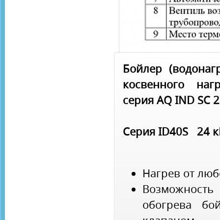
Бойлер (водонаг
косвенного наг
серия AQ IND SC 
Серия ID40S 24 к
Нагрев от люб
Возможност
обогрева бо