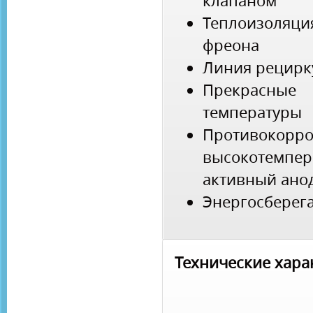
клапаном
Теплоизоляц
фреона
Линия рецирк
Прекрасные 
температуры
Противоко
высокотемп
активный ано
Энергосбере
Технические хара