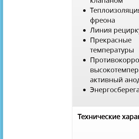
клапаном
Теплоизоляц
фреона
Линия рецирк
Прекрасные 
температуры
Противоко
высокотемп
активный ано
Энергосбере
Технические хара