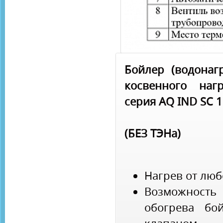
Бойлер (водонаг
косвенного наг
серия AQ IND SC 
(БЕЗ ТЭНа)
Нагрев от люб
Возможност
обогрева бо