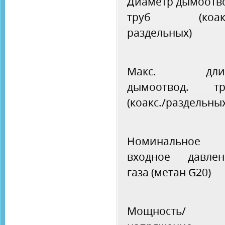
Диаметр дымоотв
труб (коакс
раздельных)
Макс. дли
дымоотвод. тр
(коакс./раздельны
Номинальное
входное давлен
газа (метан G20)
Мощность/