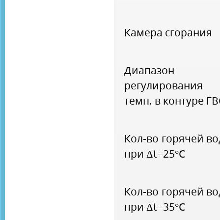
Камера сгорания
Диапазон
регулирования
темп. в контуре ГВ
Кол-во горячей в
при Δt=25°С
Кол-во горячей в
при Δt=35°С