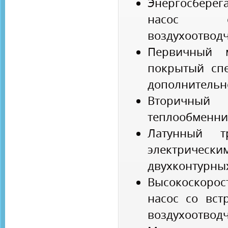
Энергосбере
насос с
воздухоотвод
Первичный м
покрытый сп
дополнительн
Вторичн
теплообменни
Латунный т
электричес
двухконтурных
Высокоскоро
насос со вст
воздухоотвод