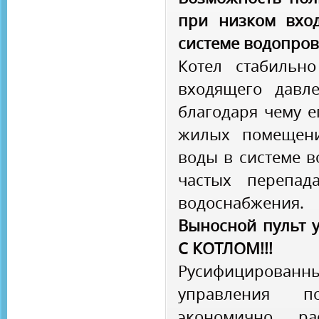
при низком вхо
системе водопро
Котел стабильн
входящего давл
благодаря чему е
жилых помещени
воды в системе в
частых перепад
водоснабжения.
Выносной пульт 
С КОТЛОМ!!!
Русифицирова
управления п
экономично ра