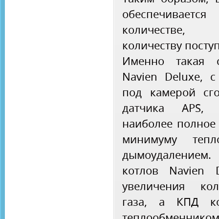
обеспечивает
количестве,
количеству посту
Именно такая с
Navien Deluxe, с
под камерой сг
датчика APS, 
наиболее полное 
минимуму тепл
дымоудалением
котлов Navien 
увеличения кол
газа, а КПД ко
теплообменнико