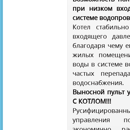
при низком вхо
системе водопро
Котел стабильн
входящего давл
благодаря чему е
жилых помещени
воды в системе в
частых перепад
водоснабжения.
Выносной пульт 
С КОТЛОМ!!!
Русифицирова
управления п
экономично ра