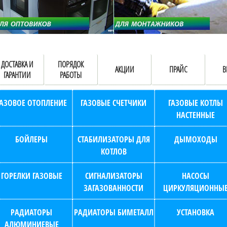
ДОСТАВКА И
ПОРЯДОК
АКЦИИ
ПРАЙС
В
ГАРАНТИИ
РАБОТЫ
ГАЗОВОЕ ОТОПЛЕНИЕ
ГАЗОВЫЕ СЧЕТЧИКИ
ГАЗОВЫЕ КОТЛЫ
НАСТЕННЫЕ
БОЙЛЕРЫ
СТАБИЛИЗАТОРЫ ДЛЯ
ДЫМОХОДЫ
КОТЛОВ
ГОРЕЛКИ ГАЗОВЫЕ
СИГНАЛИЗАТОРЫ
НАСОСЫ
ЗАГАЗОВАННОСТИ
ЦИРКУЛЯЦИОННЫ
РАДИАТОРЫ
РАДИАТОРЫ БИМЕТАЛЛ
УСТАНОВКА
АЛЮМИНИЕВЫЕ