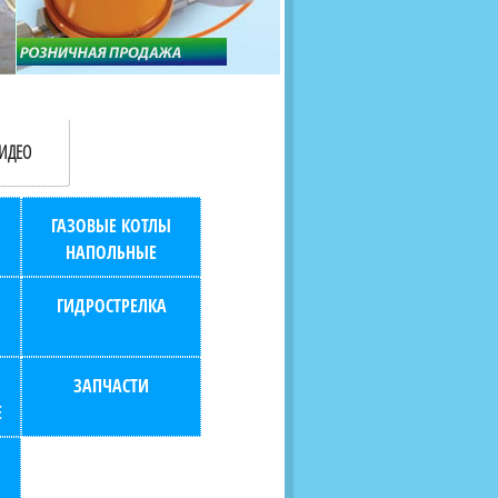
продаж (берем всю
наскольких дней в любой
бухгалтерию "на себя")
город РФ через транспорт
компанию.
ИДЕО
ГАЗОВЫЕ КОТЛЫ
НАПОЛЬНЫЕ
ГИДРОСТРЕЛКА
ЗАПЧАСТИ
Е