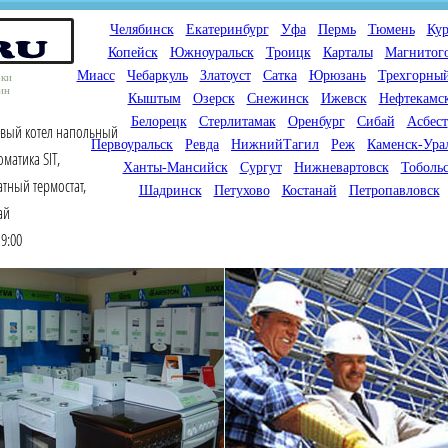
Челябинск
Екатеринбург
Уфа
Пермь
Тюмень
Кур
Копейск
Южноуральск
Троицк
Карталы
Магнитог
Миасс
Чебаркуль
Златоуст
Сатка
Юрюзань
Трехгорны
оки
ин
Кыштым
Озерск
Снежинск
Ижевск
Нефтекамс
Белорецк
Стерлитамак
Оренбург
Сибай
Асбест
овый котел напольный
Первоуральск
Ревда
НижнийТагил
Реж
Каменск-Ура
оматика SIT,
Ханты-Мансийск
Сургут
Нижневартовск
Тоболь
тный термостат,
Шадринск
Петухово
Костанай
Петропавловск
ай
9:00
Мы продаем газовые котлы
Мы специализируемся на
для отопления,
снабжении магазинов
водонагреватели, счетчики
газового оборудования.
газа с доставкой по городам
Предлагаем полный
России и Казахстана
ассортимент товара для
открытия магазина газового
оборудования в Вашем
городе. Мы знаем что будет
продаваться.