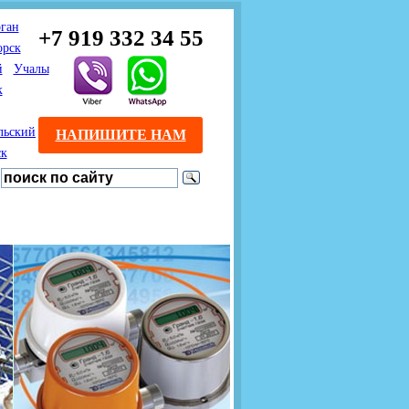
ган
+7 919 332 34 55
орск
й
Учалы
к
льский
НАПИШИТЕ НАМ
ск
Предлагаем взаимовыгодное
Продажа розничным
сотрудничество
покупателям с доставкой
монтажникам газового
Если Вы розничный
оборудования.
Если Вы
покупатель и хотите
занимаетесь установкой
существенно сэкономить, 
газового оборудования, мы
закажите нужный товар на
предлагаем Вам оптовые
этом сайте по дешевой
цены и документарное
интернет - цене. Мы дост
сопровождение Ваших
Вашу заявку в течение