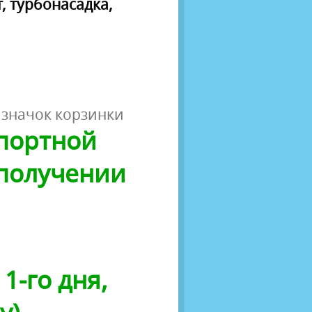
, турбонасадка,
 значок корзинки
спортной
 получении
1-го дня,