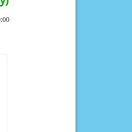
у)
:00