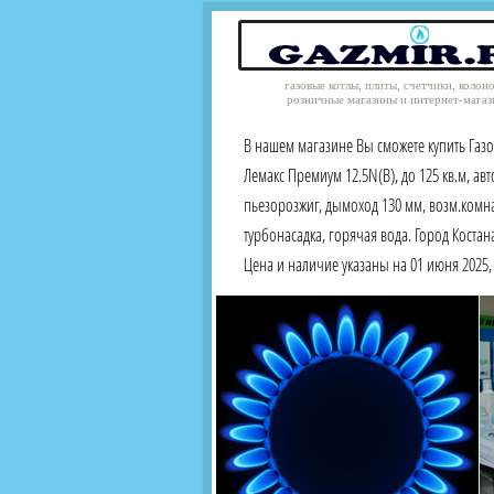
газовые котлы, плиты, счетчики, колон
розничные магазины и интернет-магаз
В нашем магазине Вы сможете купить Газ
Лемакс Премиум 12.5N(B), до 125 кв.м, авт
пьезорозжиг, дымоход 130 мм, возм.комна
турбонасадка, горячая вода. Город Костан
Цена и наличие указаны на 01 июня 2025, 