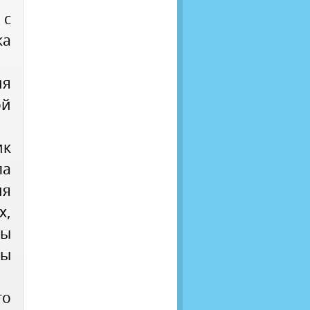
 с
ка
ия
й
ик
па
ия
х,
ы
мы
го