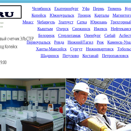
Челябинск
Екатеринбург
Уфа
Пермь
Тюмень
Кур
Копейск
Южноуральск
Троицк
Карталы
Магнитог
Миасс
Чебаркуль
Златоуст
Сатка
Юрюзань
Трехгорны
оки
ин
Кыштым
Озерск
Снежинск
Ижевск
Нефтекамс
Белорецк
Стерлитамак
Оренбург
Сибай
Асбест
овый счетчик ЭЛЬСТЕР
Первоуральск
Ревда
НижнийТагил
Реж
Каменск-Ура
род Копейск
Ханты-Мансийск
Сургут
Нижневартовск
Тоболь
Шадринск
Петухово
Костанай
Петропавловск
9:00
Мы продаем газовые котлы
Мы специализируемся на
для отопления,
снабжении магазинов
водонагреватели, счетчики
газового оборудования.
газа с доставкой по городам
Предлагаем полный
России и Казахстана
ассортимент товара для
открытия магазина газового
оборудования в Вашем
городе. Мы знаем что будет
продаваться.