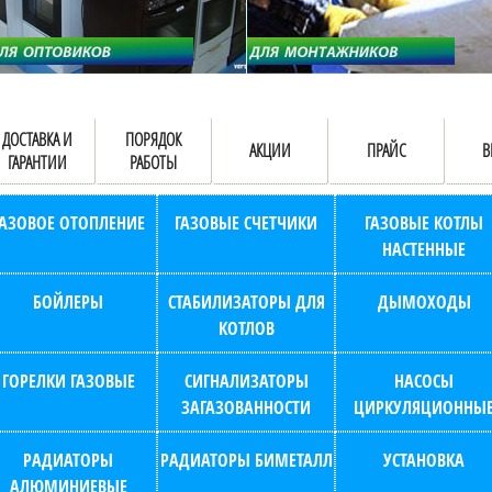
ДОСТАВКА И
ПОРЯДОК
АКЦИИ
ПРАЙС
В
ГАРАНТИИ
РАБОТЫ
ГАЗОВОЕ ОТОПЛЕНИЕ
ГАЗОВЫЕ СЧЕТЧИКИ
ГАЗОВЫЕ КОТЛЫ
НАСТЕННЫЕ
БОЙЛЕРЫ
СТАБИЛИЗАТОРЫ ДЛЯ
ДЫМОХОДЫ
КОТЛОВ
ГОРЕЛКИ ГАЗОВЫЕ
СИГНАЛИЗАТОРЫ
НАСОСЫ
ЗАГАЗОВАННОСТИ
ЦИРКУЛЯЦИОННЫ
РАДИАТОРЫ
РАДИАТОРЫ БИМЕТАЛЛ
УСТАНОВКА
АЛЮМИНИЕВЫЕ