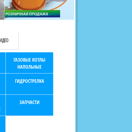
продаж (берем всю
наскольких дней в любой
бухгалтерию "на себя")
город РФ через транспорт
компанию.
ИДЕО
ГАЗОВЫЕ КОТЛЫ
НАПОЛЬНЫЕ
ГИДРОСТРЕЛКА
ЗАПЧАСТИ
Е