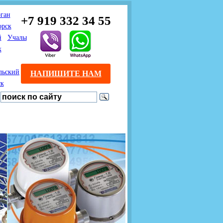
ган
+7 919 332 34 55
орск
й
Учалы
к
льский
НАПИШИТЕ НАМ
ск
Предлагаем взаимовыгодное
Продажа розничным
сотрудничество
покупателям с доставкой
монтажникам газового
Если Вы розничный
оборудования.
Если Вы
покупатель и хотите
занимаетесь установкой
существенно сэкономить, 
газового оборудования, мы
закажите нужный товар на
предлагаем Вам оптовые
этом сайте по дешевой
цены и документарное
интернет - цене. Мы дост
сопровождение Ваших
Вашу заявку в течение