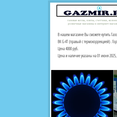
газовые котлы, плиты, счетчики, колон
розничные магазины и интернет-магаз
В нашем магазине Вы сможете купить Газ
ВК G-4Т (правый c термокоррекцией) . Го
Цена 4000 руб.
Цена и наличие указаны на 01 июня 2025, 