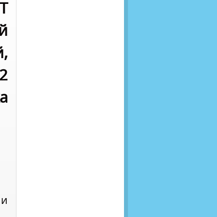
Т
й
,
2
а
и