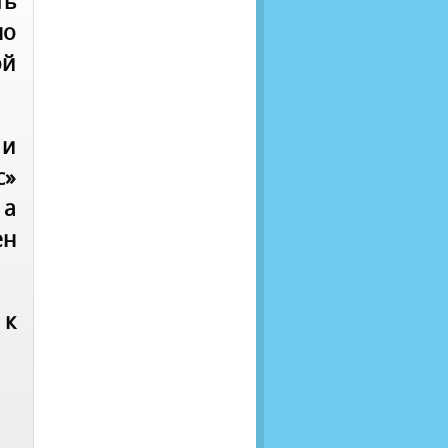
ть
но
ой
 и
с»
 а
ен
 к