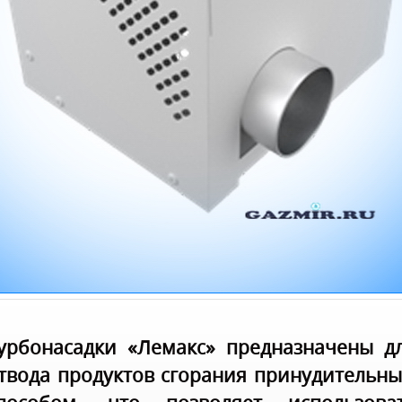
урбонасадки «Лемакс» предназначены д
твода продуктов сгорания принудительн