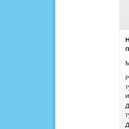
п
М
Р
т
и
т