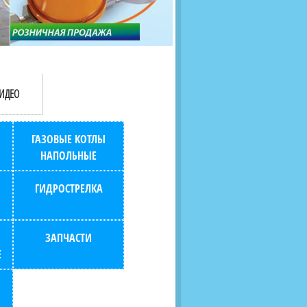
продаж (берем всю
наскольких дней в любой
бухгалтерию "на себя")
город РФ через транспорт
компанию.
ИДЕО
ГАЗОВЫЕ КОТЛЫ
НАПОЛЬНЫЕ
ГИДРОСТРЕЛКА
ЗАПЧАСТИ
Е