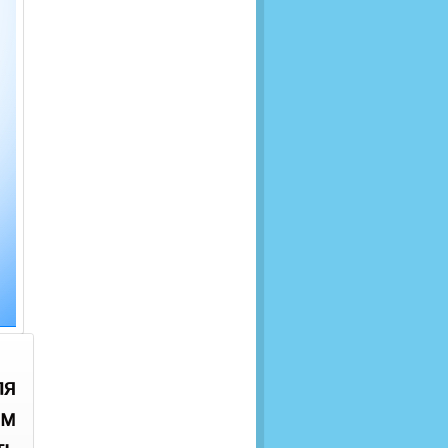
ля
ым