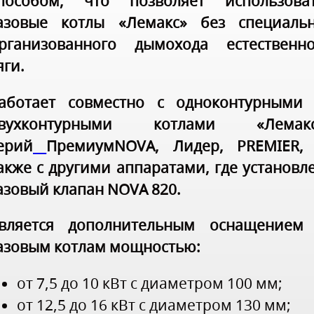
пособом, что позволяет использова
азовые котлы «Лемакс» без специаль
рганизованного дымохода естественн
яги.
аботает совместно с одноконтурными
вухконтурными котлами «Лемак
ерий
ПремиумNOVA, Лидер, PREMIER,
акже с другими аппаратами, где установл
азовый клапан NOVA 820.
вляется дополнительным оснащением
азовым котлам мощностью:
от 7,5 до 10 кВт с диаметром 100 мм;
от 12,5 до 16 кВт с диаметром 130 мм;