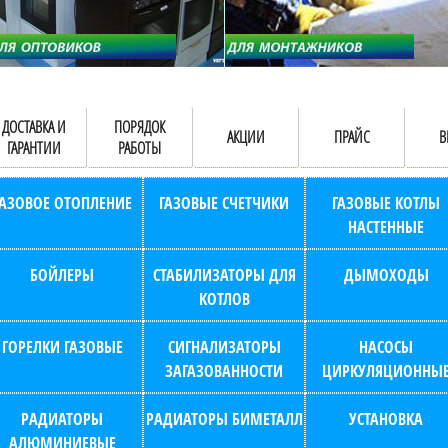
ДОСТАВКА И
ПОРЯДОК
АКЦИИ
ПРАЙС
В
ГАРАНТИИ
РАБОТЫ
ГАЗОВОЕ ОТОПЛЕНИЕ
ГАЗОВЫЕ СЧЕТЧИКИ
ГАЗОВЫЕ КОТЛЫ
НАСТЕННЫЕ
БОЙЛЕРЫ
СТАБИЛИЗАТОРЫ ДЛЯ
ДЫМОХОДЫ
КОТЛОВ
ГОРЕЛКИ ГАЗОВЫЕ
СИГНАЛИЗАТОРЫ
НАСОСЫ
ЗАГАЗОВАННОСТИ
ЦИРКУЛЯЦИОННЫ
РАДИАТОРЫ
РАДИАТОРЫ БИМЕТАЛЛ
УСТАНОВКА
АЛЮМИНИЕВЫЕ