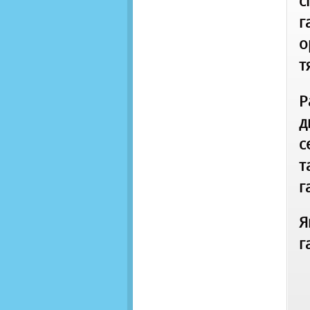
с
г
о
т
Р
д
с
т
г
Я
г