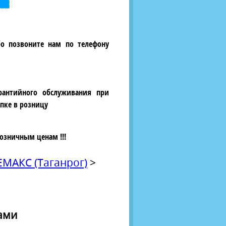
бо позвоните нам по телефону
рантийного обслуживания при
пке в розницу
озничным ценам !!!
АКС (Таганрог)
>
дами