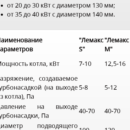
от 20 до 30 кВт с диаметром 130 мм;
от 35 до 40 кВт с диаметром 140 мм.
Наименование
"Лемакс
"Лемакс
араметров
S"
M"
ощность котла, кВт
7-10
12,5-16
азряжение, создаваемое
урбонасадкой (на выходе
5-8
5-12
з котла), Па
Давление на выходе
40-70
40-70
урбонасадки, Па
Диаметр подводящего
100
130