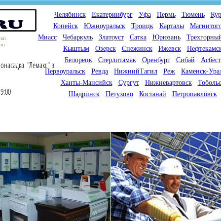
Челябинск
Екатеринбург
Уфа
Пермь
Тюмень
Кур
Копейск
Южноуральск
Троицк
Карталы
Магнитог
Миасс
Чебаркуль
Златоуст
Сатка
Юрюзань
Трехгорны
оки
ин
Кыштым
Озерск
Снежинск
Ижевск
Нефтекамс
Белорецк
Стерлитамак
Оренбург
Сибай
Асбест
онасадка "Лемакс" в
Первоуральск
Ревда
НижнийТагил
Реж
Каменск-Ура
Ханты-Мансийск
Сургут
Нижневартовск
Тоболь
9:00
Шадринск
Петухово
Костанай
Петропавловск
Мы продаем газовые котлы
Мы специализируемся на
для отопления,
снабжении магазинов
водонагреватели, счетчики
газового оборудования.
газа с доставкой по городам
Предлагаем полный
России и Казахстана
ассортимент товара для
открытия магазина газового
оборудования в Вашем
городе. Мы знаем что будет
продаваться.