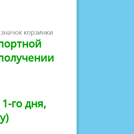
 значок корзинки
спортной
 получении
1-го дня,
у)