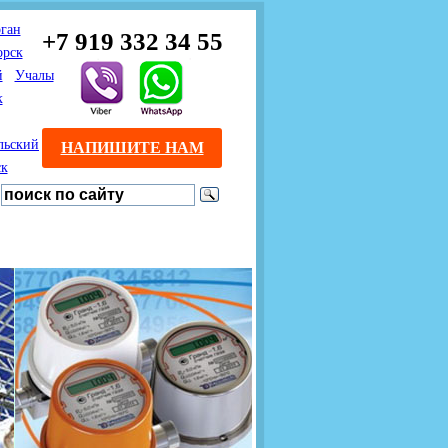
ган
+7 919 332 34 55
орск
й
Учалы
к
льский
НАПИШИТЕ НАМ
ск
Предлагаем взаимовыгодное
Продажа розничным
сотрудничество
покупателям с доставкой
монтажникам газового
Если Вы розничный
оборудования.
Если Вы
покупатель и хотите
занимаетесь установкой
существенно сэкономить, 
газового оборудования, мы
закажите нужный товар на
предлагаем Вам оптовые
этом сайте по дешевой
цены и документарное
интернет - цене. Мы дост
сопровождение Ваших
Вашу заявку в течение