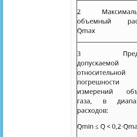
2 Максималь
объемный рас
Q
max
3 Преде
допускаемой
относительной
погрешности
измерений об
газа, в диапа
расходов:
Q
min
≤ Q < 0,2·Q
ma