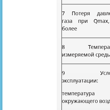
7 Потеря давл
газа при Q
max
более
8 Температ
измеряемой сред
9 Услов
эксплуатации:
температура
окружающего воз