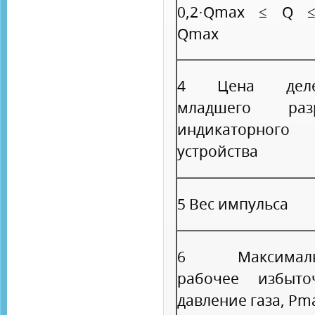
0,2·Q
max
≤ Q ≤
Q
max
4 Цена деле
младшего раз
индикаторного
устройства
5 Вес импульса
6 Максималь
рабочее избыто
давление газа, Р
m