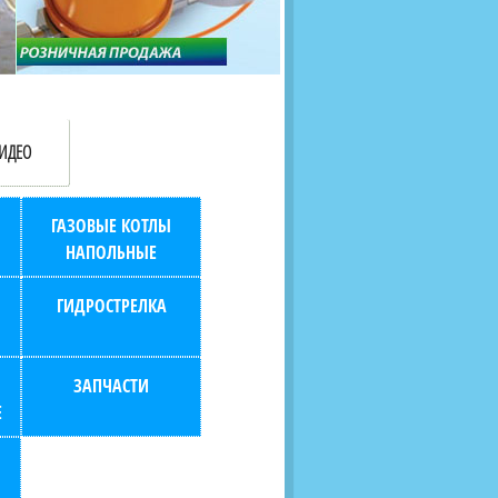
продаж (берем всю
наскольких дней в любой
бухгалтерию "на себя")
город РФ через транспорт
компанию.
ИДЕО
ГАЗОВЫЕ КОТЛЫ
НАПОЛЬНЫЕ
ГИДРОСТРЕЛКА
ЗАПЧАСТИ
Е