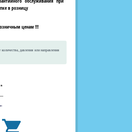
рантийного обслуживания при
пке в розницу
озничным ценам !!!
 количества, давления или направления
 в
е-