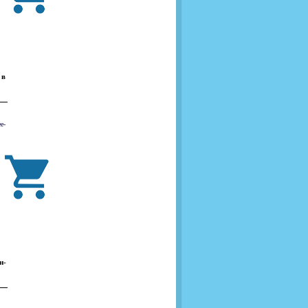
 в
е-
н-