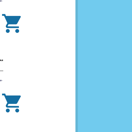
е-
ка
е-