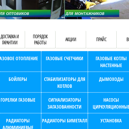
ДОСТАВКА И
ПОРЯДОК
АКЦИИ
ПРАЙС
В
ГАРАНТИИ
РАБОТЫ
ГАЗОВОЕ ОТОПЛЕНИЕ
ГАЗОВЫЕ СЧЕТЧИКИ
ГАЗОВЫЕ КОТЛЫ
НАСТЕННЫЕ
БОЙЛЕРЫ
СТАБИЛИЗАТОРЫ ДЛЯ
ДЫМОХОДЫ
КОТЛОВ
ГОРЕЛКИ ГАЗОВЫЕ
СИГНАЛИЗАТОРЫ
НАСОСЫ
ЗАГАЗОВАННОСТИ
ЦИРКУЛЯЦИОННЫ
РАДИАТОРЫ
РАДИАТОРЫ БИМЕТАЛЛ
УСТАНОВКА
АЛЮМИНИЕВЫЕ