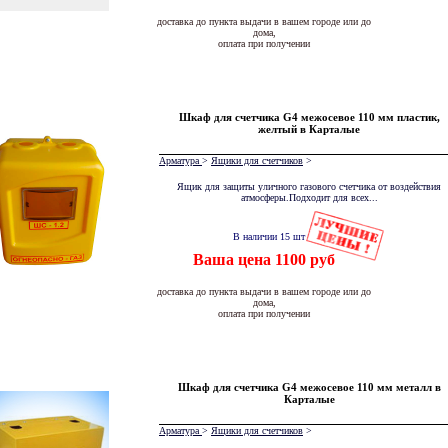
доставка до пункта выдачи в вашем городе или до
дома,
оплата при получении
Шкаф для счетчика G4 межосевое 110 мм пластик,
желтый в Карталые
Арматура
>
Ящики для счетчиков
>
Ящик для защиты уличного газового счетчика от воздействия
атмосферы.Подходит для всех...
В наличии 15 шт
Ваша цена 1100 руб
доставка до пункта выдачи в вашем городе или до
дома,
оплата при получении
Шкаф для счетчика G4 межосевое 110 мм металл в
Карталые
Арматура
>
Ящики для счетчиков
>