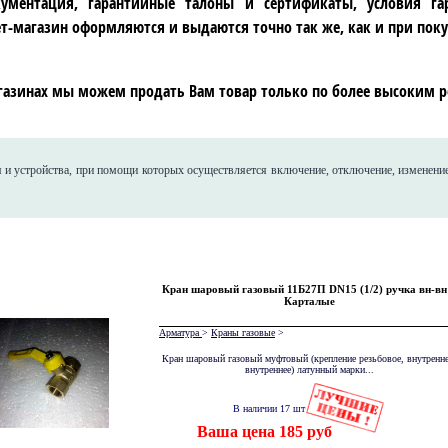
ументация, гарантийные талоны и сертификаты, условия га
т-магазин оформляются и выдаются точно так же, как и при поку
газинах мы можем продать Вам товар только по более высоким р
я и устройства, при помощи которых осуществляется включение, отключение, изменение
Кран шаровый газовый 11Б27П DN15 (1/2) ручка вн-вн
Карталые
Арматура
>
Краны газовые
>
Кран шаровый газовый муфтовый (крепление резьбовое, внутренне
внутреннее) латунный марки...
В наличии 17 шт
Ваша цена 185 руб