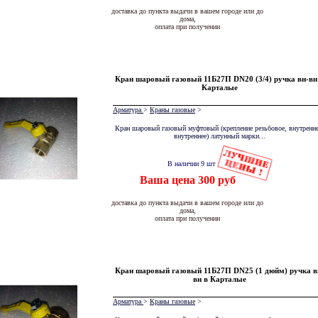
доставка до пункта выдачи в вашем городе или до
дома,
оплата при получении
Кран шаровый газовый 11Б27П DN20 (3/4) ручка вн-вн
Карталые
Арматура
>
Краны газовые
>
Кран шаровый газовый муфтовый (крепление резьбовое, внутренне
внутреннее) латунный марки...
В наличии 9 шт
Ваша цена 300 руб
доставка до пункта выдачи в вашем городе или до
дома,
оплата при получении
Кран шаровый газовый 11Б27П DN25 (1 дюйм) ручка в
вн в Карталые
Арматура
>
Краны газовые
>