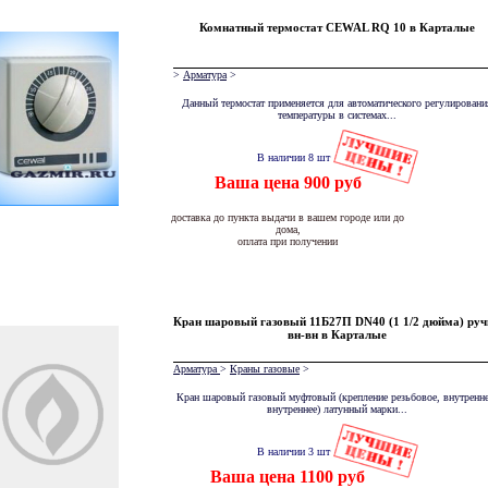
Комнатный термостат CEWAL RQ 10 в Карталые
>
Арматура
>
Данный термостат применяется для автоматического регулировани
температуры в системах...
В наличии 8 шт
Ваша цена 900 руб
доставка до пункта выдачи в вашем городе или до
дома,
оплата при получении
Кран шаровый газовый 11Б27П DN40 (1 1/2 дюйма) руч
вн-вн в Карталые
Арматура
>
Краны газовые
>
Кран шаровый газовый муфтовый (крепление резьбовое, внутренне
внутреннее) латунный марки...
В наличии 3 шт
Ваша цена 1100 руб