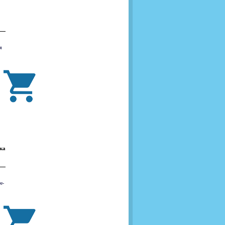
я
ка
е-