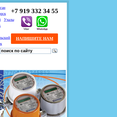
ган
+7 919 332 34 55
орск
й
Учалы
к
льский
НАПИШИТЕ НАМ
ск
Предлагаем взаимовыгодное
Продажа розничным
сотрудничество
покупателям с доставкой
монтажникам газового
Если Вы розничный
оборудования.
Если Вы
покупатель и хотите
занимаетесь установкой
существенно сэкономить, 
газового оборудования, мы
закажите нужный товар на
предлагаем Вам оптовые
этом сайте по дешевой
цены и документарное
интернет - цене. Мы дост
сопровождение Ваших
Вашу заявку в течение