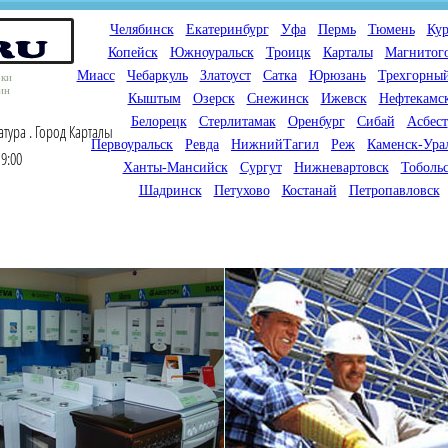
Челябинск
Екатеринбург
Уфа
Пермь
Тюмень
Кур
Копейск
Южноуральск
Троицк
Карталы
Магнитог
Миасс
Чебаркуль
Златоуст
Сатка
Юрюзань
Трехгорны
оки
ин
Кыштым
Озерск
Снежинск
Ижевск
Нефтекамс
Белорецк
Стерлитамак
Оренбург
Сибай
Асбест
тура . Город Карталы
Первоуральск
Ревда
НижнийТагил
Реж
Каменск-Ура
9:00
Ханты-Мансийск
Сургут
Нижневартовск
Тоболь
Шадринск
Петухово
Костанай
Петропавловск
Мы продаем газовые котлы
Мы специализируемся на
для отопления,
снабжении магазинов
водонагреватели, счетчики
газового оборудования.
газа с доставкой по городам
Предлагаем полный
России и Казахстана
ассортимент товара для
открытия магазина газового
оборудования в Вашем
городе. Мы знаем что будет
продаваться.