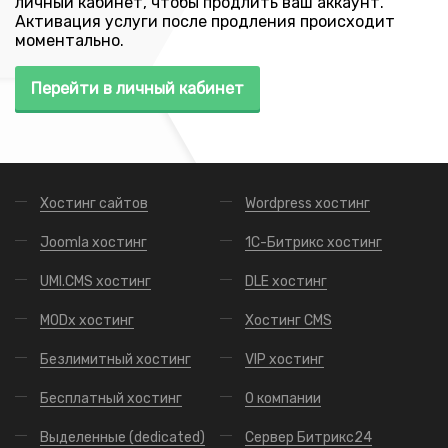
личный кабинет, чтобы продлить ваш аккаунт.
Активация услуги после продления происходит
моментально.
Перейти в личный кабинет
Хостинг сайтов
Wordpress хостинг
Joomla хостинг
1С-Битрикс хостинг
UMI.CMS хостинг
DLE хостинг
MODx хостинг
Хостинг CMS
Безлимитный хостинг
VIP хостинг
Бесплатный хостинг
О компании
Выделенные (dedicated)
Сервер Битрикс24