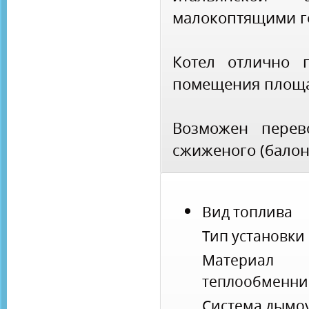
малокоптящими г
Котел отлично 
помещения площа
Возможен перев
сжиженого (балонн
Вид топлива
Тип установки
Материал
теплообменни
Система дымо