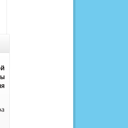
ой
ты
ия
ра