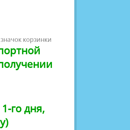
 значок корзинки
спортной
 получении
1-го дня,
у)