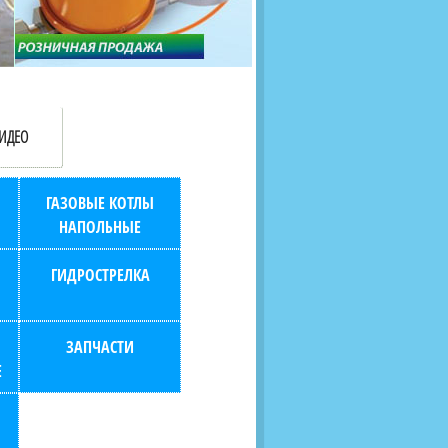
продаж (берем всю
наскольких дней в любой
бухгалтерию "на себя")
город РФ через транспорт
компанию.
ИДЕО
ГАЗОВЫЕ КОТЛЫ
НАПОЛЬНЫЕ
ГИДРОСТРЕЛКА
ЗАПЧАСТИ
Е