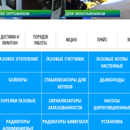
ДОСТАВКА И
ПОРЯДОК
АКЦИИ
ПРАЙС
В
ГАРАНТИИ
РАБОТЫ
ГАЗОВОЕ ОТОПЛЕНИЕ
ГАЗОВЫЕ СЧЕТЧИКИ
ГАЗОВЫЕ КОТЛЫ
НАСТЕННЫЕ
БОЙЛЕРЫ
СТАБИЛИЗАТОРЫ ДЛЯ
ДЫМОХОДЫ
КОТЛОВ
ГОРЕЛКИ ГАЗОВЫЕ
СИГНАЛИЗАТОРЫ
НАСОСЫ
ЗАГАЗОВАННОСТИ
ЦИРКУЛЯЦИОННЫ
РАДИАТОРЫ
РАДИАТОРЫ БИМЕТАЛЛ
УСТАНОВКА
АЛЮМИНИЕВЫЕ