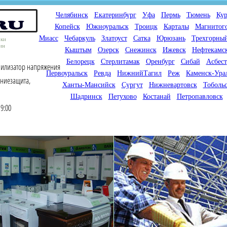
Челябинск
Екатеринбург
Уфа
Пермь
Тюмень
Кур
Копейск
Южноуральск
Троицк
Карталы
Магнитог
Миасс
Чебаркуль
Златоуст
Сатка
Юрюзань
Трехгорны
оки
ин
Кыштым
Озерск
Снежинск
Ижевск
Нефтекамс
Белорецк
Стерлитамак
Оренбург
Сибай
Асбест
билизатор напряжения
Первоуральск
Ревда
НижнийТагил
Реж
Каменск-Ура
лниезащита,
Ханты-Мансийск
Сургут
Нижневартовск
Тоболь
Шадринск
Петухово
Костанай
Петропавловск
9:00
Мы продаем газовые котлы
Мы специализируемся на
для отопления,
снабжении магазинов
водонагреватели, счетчики
газового оборудования.
газа с доставкой по городам
Предлагаем полный
России и Казахстана
ассортимент товара для
открытия магазина газового
оборудования в Вашем
городе. Мы знаем что будет
продаваться.