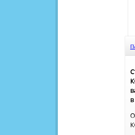
п
С
К
в
в
О
К