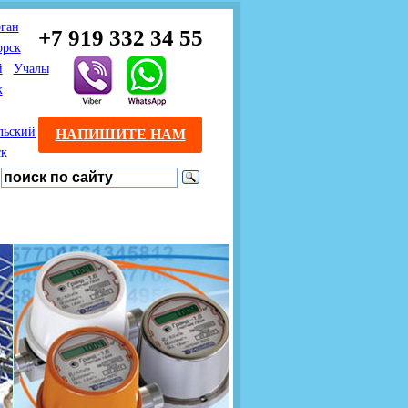
ган
+7 919 332 34 55
орск
й
Учалы
к
льский
НАПИШИТЕ НАМ
ск
Предлагаем взаимовыгодное
Продажа розничным
сотрудничество
покупателям с доставкой
монтажникам газового
Если Вы розничный
оборудования.
Если Вы
покупатель и хотите
занимаетесь установкой
существенно сэкономить, 
газового оборудования, мы
закажите нужный товар на
предлагаем Вам оптовые
этом сайте по дешевой
цены и документарное
интернет - цене. Мы дост
сопровождение Ваших
Вашу заявку в течение