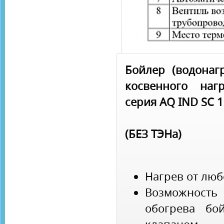
Бойлер (водонаг
косвенного наг
серия AQ IND SC 
(БЕЗ ТЭНа)
Нагрев от люб
Возможност
обогрева бо