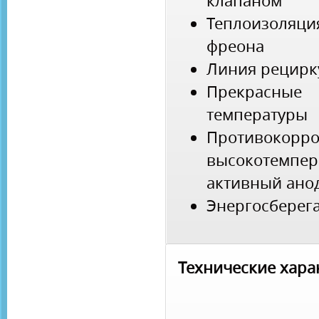
клапаном
Теплоизоляц
фреона
Линия рецирк
Прекрасные 
температуры
Противоко
высокотемп
активный ано
Энергосбере
Технические хара