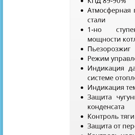
КПД 89-90%
Атмосферная 
стали
1-но ступе
мощности кот
Пьезорозжиг
Режим управл
Индикация да
системе отоп
Индикация те
Защита чугун
конденсата
Контроль тяги
Защита от пер