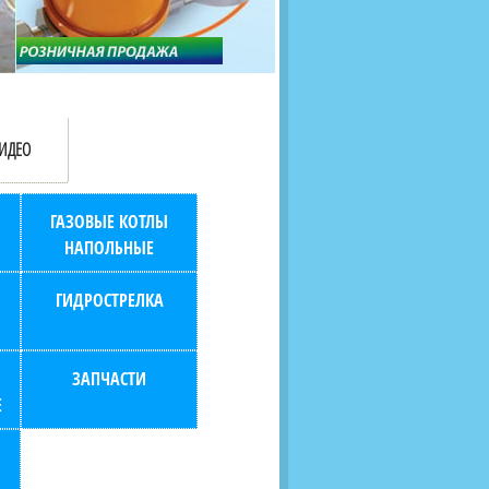
продаж (берем всю
наскольких дней в любой
бухгалтерию "на себя")
город РФ через транспорт
компанию.
ИДЕО
ГАЗОВЫЕ КОТЛЫ
НАПОЛЬНЫЕ
ГИДРОСТРЕЛКА
ЗАПЧАСТИ
Е