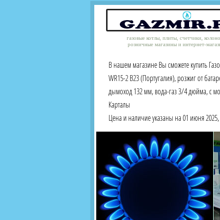
газовые котлы, плиты, счетчики, колон
розничные магазины и интернет-магаз
В нашем магазине Вы сможете купить Газ
WR15-2 B23 (Португалия), розжиг от батар
дымоход 132 мм, вода-газ 3/4 дюйма, с м
Карталы
Цена и наличие указаны на 01 июня 2025, 