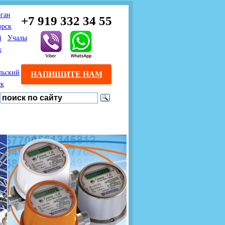
ган
+7 919 332 34 55
орск
й
Учалы
к
льский
НАПИШИТЕ НАМ
ск
Предлагаем взаимовыгодное
Продажа розничным
сотрудничество
покупателям с доставкой
монтажникам газового
Если Вы розничный
оборудования.
Если Вы
покупатель и хотите
занимаетесь установкой
существенно сэкономить, 
газового оборудования, мы
закажите нужный товар на
предлагаем Вам оптовые
этом сайте по дешевой
цены и документарное
интернет - цене. Мы дост
сопровождение Ваших
Вашу заявку в течение