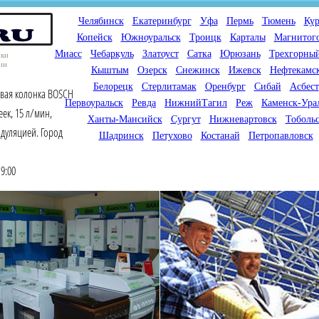
Челябинск
Екатеринбург
Уфа
Пермь
Тюмень
Кур
Копейск
Южноуральск
Троицк
Карталы
Магнитог
Миасс
Чебаркуль
Златоуст
Сатка
Юрюзань
Трехгорны
оки
ин
Кыштым
Озерск
Снежинск
Ижевск
Нефтекамс
Белорецк
Стерлитамак
Оренбург
Сибай
Асбест
овая колонка BOSCH
Первоуральск
Ревда
НижнийТагил
Реж
Каменск-Ура
еек, 15 л/мин,
Ханты-Мансийск
Сургут
Нижневартовск
Тоболь
одуляцией. Город
Шадринск
Петухово
Костанай
Петропавловск
9:00
Мы продаем газовые котлы
Мы специализируемся на
для отопления,
снабжении магазинов
водонагреватели, счетчики
газового оборудования.
газа с доставкой по городам
Предлагаем полный
России и Казахстана
ассортимент товара для
открытия магазина газового
оборудования в Вашем
городе. Мы знаем что будет
продаваться.