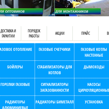
ДОСТАВКА И
ПОРЯДОК
АКЦИИ
ПРАЙС
В
ГАРАНТИИ
РАБОТЫ
ГАЗОВОЕ ОТОПЛЕНИЕ
ГАЗОВЫЕ СЧЕТЧИКИ
ГАЗОВЫЕ КОТЛЫ
НАСТЕННЫЕ
БОЙЛЕРЫ
СТАБИЛИЗАТОРЫ ДЛЯ
ДЫМОХОДЫ
КОТЛОВ
ГОРЕЛКИ ГАЗОВЫЕ
СИГНАЛИЗАТОРЫ
НАСОСЫ
ЗАГАЗОВАННОСТИ
ЦИРКУЛЯЦИОННЫ
РАДИАТОРЫ
РАДИАТОРЫ БИМЕТАЛЛ
УСТАНОВКА
АЛЮМИНИЕВЫЕ