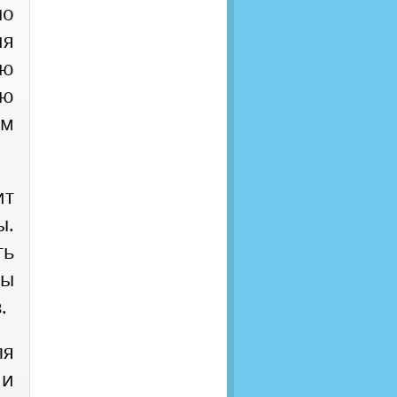
но
я
ую
ою
ым
ит
ы.
ть
ды
.
ля
ми