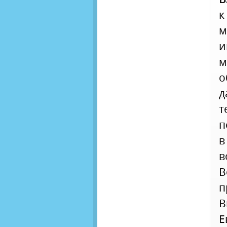
к
м
и
м
о
д
т
п
в
В
п
В
Е