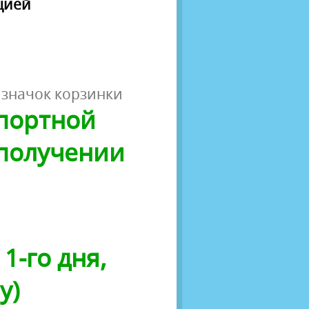
яцией
 значок корзинки
спортной
 получении
1-го дня,
у)