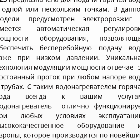
 одной или нескольким точкам. В данн
одели предусмотрен электророзжиг
меется автоматическая регулиров
ощности оборудования, позволяющ
беспечить бесперебойную подачу во
аже при низком давлении. Уникальн
ехнология модуляции мощности отвечает 
остоянный проток при любом напоре во
 трубах. С таким водонагревателем горяч
вода всегда к вашим услугам
одонагреватель отлично функциониру
ри любых условиях эксплуатаци
ысококачественное оборудование 
вропы, которое производится по новейш