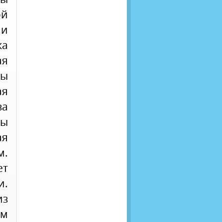
ой
 и
ка
ая
ды
ая
за
ды
ая
.
ет
и.
из
им