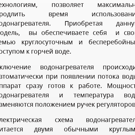
ехнологиям, позволяет максималь
продлить время использовани
одонагревателя. Приобретая данн
одель, вы обеспечиваете себя и св
емью круглосуточным и бесперебойн
оступом к горчей воде.
ключение водонагревателя происход
втоматически при появлении потока вод
ппарат сразу готов к работе. Мощнос
одонагревателя и температура во
зменяются положением ручек регуляторов
лектрическая схема водонагревате
итается двумя обычными круглы