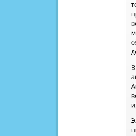
т
в
м
с
д
В
а
А
в
и
Э
п