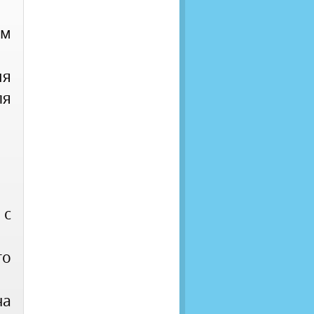
им
ия
ля
 с
го
на