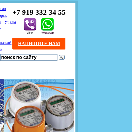
ган
+7 919 332 34 55
орск
й
Учалы
к
льский
НАПИШИТЕ НАМ
ск
Предлагаем взаимовыгодное
Продажа розничным
сотрудничество
покупателям с доставкой
монтажникам газового
Если Вы розничный
оборудования.
Если Вы
покупатель и хотите
занимаетесь установкой
существенно сэкономить, 
газового оборудования, мы
закажите нужный товар на
предлагаем Вам оптовые
этом сайте по дешевой
цены и документарное
интернет - цене. Мы дост
сопровождение Ваших
Вашу заявку в течение