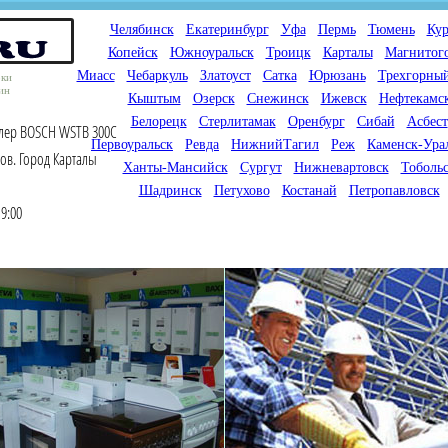
Челябинск
Екатеринбург
Уфа
Пермь
Тюмень
Кур
Копейск
Южноуральск
Троицк
Карталы
Магнитог
Миасс
Чебаркуль
Златоуст
Сатка
Юрюзань
Трехгорны
оки
ин
Кыштым
Озерск
Снежинск
Ижевск
Нефтекамс
Белорецк
Стерлитамак
Оренбург
Сибай
Асбест
йлер BOSCH WSTB 300C
Первоуральск
Ревда
НижнийТагил
Реж
Каменск-Ура
ов. Город Карталы
Ханты-Мансийск
Сургут
Нижневартовск
Тоболь
Шадринск
Петухово
Костанай
Петропавловск
9:00
Мы продаем газовые котлы
Мы специализируемся на
для отопления,
снабжении магазинов
водонагреватели, счетчики
газового оборудования.
газа с доставкой по городам
Предлагаем полный
России и Казахстана
ассортимент товара для
открытия магазина газового
оборудования в Вашем
городе. Мы знаем что будет
продаваться.