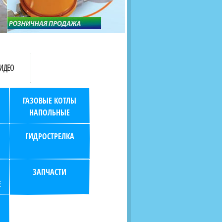
продаж (берем всю
наскольких дней в любой
бухгалтерию "на себя")
город РФ через транспорт
компанию.
ИДЕО
ГАЗОВЫЕ КОТЛЫ
НАПОЛЬНЫЕ
ГИДРОСТРЕЛКА
ЗАПЧАСТИ
Е