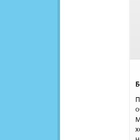
Б
П
о
М
х
н