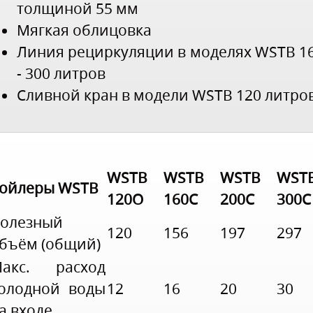
толщиной 55 мм
Мягкая облицовка
Линия рециркуляции в моделях WSTB 1
- 300 литров
Сливной кран в модели WSTB 120 литро
WSTB
WSTB
WSTB
WST
ойлеры WSTB
120O
160C
200C
300C
олезный
120
156
197
297
бъём (общий)
акс. расход
олодной воды
12
16
20
30
а входе