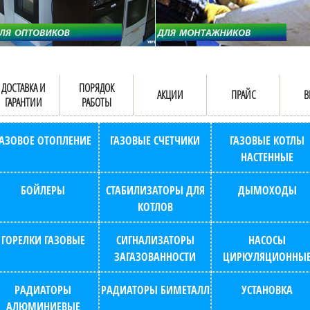
ДОСТАВКА И
ПОРЯДОК
АКЦИИ
ПРАЙС
В
ГАРАНТИИ
РАБОТЫ
ГАЗОВОЕ ОТОПЛЕНИЕ
ГАЗОВЫЕ СЧЕТЧИКИ
ГАЗОВЫЕ КОТЛЫ
НАСТЕННЫЕ
БОЙЛЕРЫ
СТАБИЛИЗАТОРЫ ДЛЯ
ДЫМОХОДЫ
КОТЛОВ
ГОРЕЛКИ ГАЗОВЫЕ
СИГНАЛИЗАТОРЫ
НАСОСЫ
ЗАГАЗОВАННОСТИ
ЦИРКУЛЯЦИОННЫ
РАДИАТОРЫ
РАДИАТОРЫ БИМЕТАЛЛ
УСТАНОВКА
АЛЮМИНИЕВЫЕ