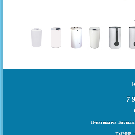
+7 9
Пункт выдачи: Карталы,
'ГАЗМИР' -