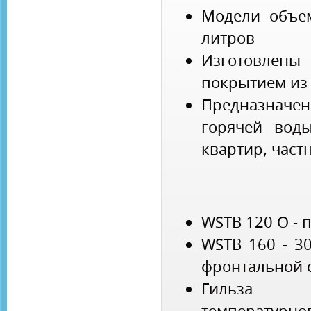
Модели объем
литров
Изготовлены
покрытием из
Предназнач
горячей вод
квартир, част
WSTB 120 O - 
WSTB 160 - 3
фронтальной 
Гильза 
температурног